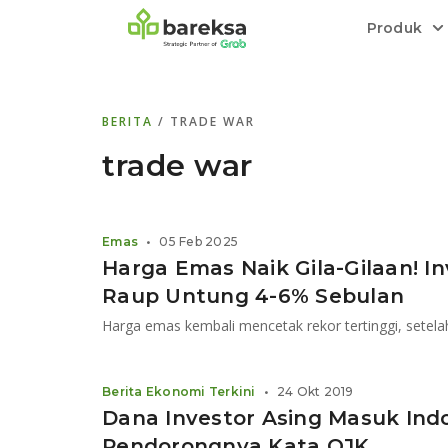
Produk
Bareksa Prioritas
Tentang Bareksa
Berita dan Analisis
Saham
BERITA
/ TRADE WAR
Menyediakan layanan manajemen kekaya
Kenali rekam jejak dan
Informasi terkini dan tepercaya terkait
Transaksi cepat,
all in one
di halaman
dengan penasihat investasi independen.
keunggulan kami.
investasi di Indonesia.
Order.
trade war
Emas
Bebas pilih partner penyimpanan, harga
Emas
•
05 Feb 2025
relatif stabil.
Harga Emas Naik Gila-Gilaan! In
Raup Untung 4-6% Sebulan
Berita Ekonomi Terkini
•
24 Okt 2019
Dana Investor Asing Masuk Indo
Pendorongnya Kata OJK