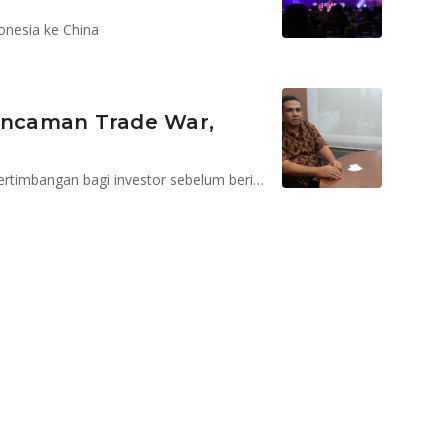
onesia ke China
 Ancaman Trade War,
Mengetahui kondisi ekonomi terkini, dapat menjadi pertimbangan bagi investor sebelum berinvestasi pada aset keuangan