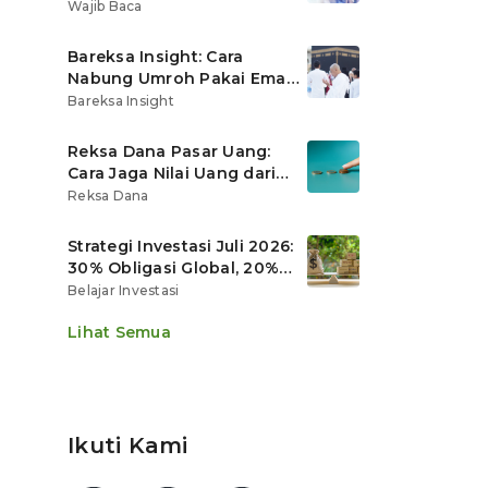
Ritel
Wajib Baca
Bareksa Insight: Cara
Nabung Umroh Pakai Emas
Digital agar Nilainya
Bareksa Insight
Tumbuh Lebih Cepat
Reksa Dana Pasar Uang:
Cara Jaga Nilai Uang dari
Gerusan Inflasi
Reksa Dana
Strategi Investasi Juli 2026:
30% Obligasi Global, 20%
Emas, Saham Ekspor Jadi
Belajar Investasi
Andalan?
Lihat Semua
Ikuti Kami