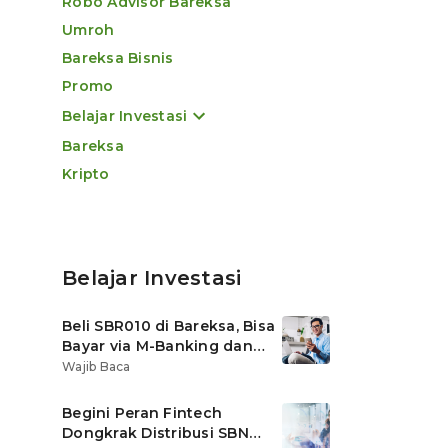
Robo Advisor Bareksa
Umroh
Bareksa Bisnis
Promo
Belajar Investasi
Bareksa
Kripto
Belajar Investasi
Beli SBR010 di Bareksa, Bisa
Bayar via M-Banking dan
OVO di Tokopedia
Wajib Baca
Begini Peran Fintech
Dongkrak Distribusi SBN