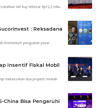
Pada bulan September 2019, investor nonresiden mencatatkan net buy sebesar Rp12,5 triliun di pasar keuangan domestik
Sucorinvest : Reksadana
njadi momentum penguatan pasar
p Insentif Fiskal Mobil
ump meluncurkan dua properti mewah
S-China Bisa Pengaruhi