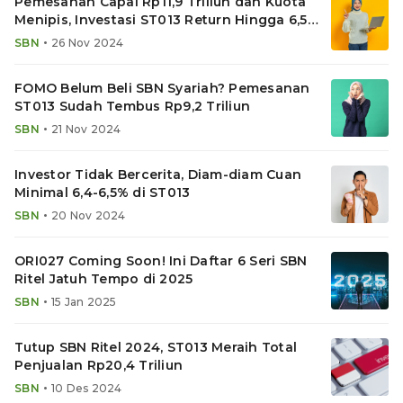
Pemesanan Capai Rp11,9 Triliun dan Kuota
Menipis, Investasi ST013 Return Hingga 6,5%
Menanti
•
SBN
26 Nov 2024
FOMO Belum Beli SBN Syariah? Pemesanan
ST013 Sudah Tembus Rp9,2 Triliun
•
SBN
21 Nov 2024
Investor Tidak Bercerita, Diam-diam Cuan
Minimal 6,4-6,5% di ST013
•
SBN
20 Nov 2024
ORI027 Coming Soon! Ini Daftar 6 Seri SBN
Ritel Jatuh Tempo di 2025
•
SBN
15 Jan 2025
Tutup SBN Ritel 2024, ST013 Meraih Total
Penjualan Rp20,4 Triliun
•
SBN
10 Des 2024