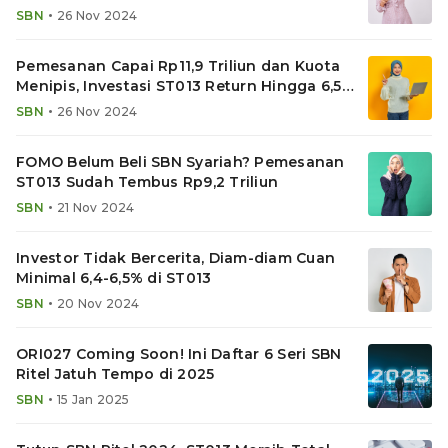
ST013
•
SBN
26 Nov 2024
Pemesanan Capai Rp11,9 Triliun dan Kuota
Menipis, Investasi ST013 Return Hingga 6,5%
Menanti
•
SBN
26 Nov 2024
FOMO Belum Beli SBN Syariah? Pemesanan
ST013 Sudah Tembus Rp9,2 Triliun
•
SBN
21 Nov 2024
Investor Tidak Bercerita, Diam-diam Cuan
Minimal 6,4-6,5% di ST013
•
SBN
20 Nov 2024
ORI027 Coming Soon! Ini Daftar 6 Seri SBN
Ritel Jatuh Tempo di 2025
•
SBN
15 Jan 2025