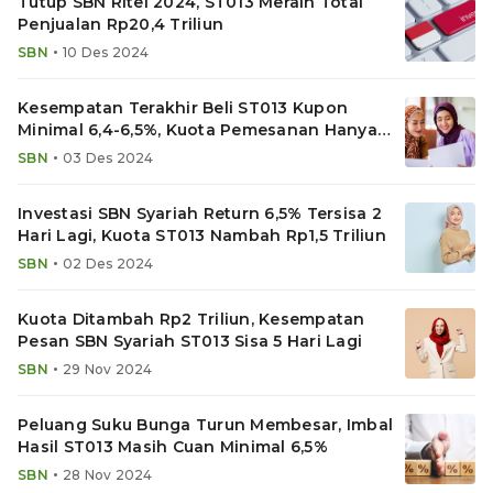
Tutup SBN Ritel 2024, ST013 Meraih Total
Penjualan Rp20,4 Triliun
•
SBN
10 Des 2024
Kesempatan Terakhir Beli ST013 Kupon
Minimal 6,4-6,5%, Kuota Pemesanan Hanya
Sisa Rp1,3 Triliun
•
SBN
03 Des 2024
Investasi SBN Syariah Return 6,5% Tersisa 2
Hari Lagi, Kuota ST013 Nambah Rp1,5 Triliun
•
SBN
02 Des 2024
Kuota Ditambah Rp2 Triliun, Kesempatan
Pesan SBN Syariah ST013 Sisa 5 Hari Lagi
•
SBN
29 Nov 2024
Peluang Suku Bunga Turun Membesar, Imbal
Hasil ST013 Masih Cuan Minimal 6,5%
•
SBN
28 Nov 2024