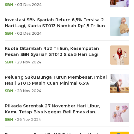
Sisa Rp1,3 Triliun
•
SBN
03 Des 2024
Investasi SBN Syariah Return 6,5% Tersisa 2
Hari Lagi, Kuota ST013 Nambah Rp1,5 Triliun
•
SBN
02 Des 2024
Kuota Ditambah Rp2 Triliun, Kesempatan
Pesan SBN Syariah ST013 Sisa 5 Hari Lagi
•
SBN
29 Nov 2024
Peluang Suku Bunga Turun Membesar, Imbal
Hasil ST013 Masih Cuan Minimal 6,5%
•
SBN
28 Nov 2024
Pilkada Serentak 27 November Hari Libur,
Kamu Tetap Bisa Ngegas Beli Emas dan
ST013
•
SBN
26 Nov 2024