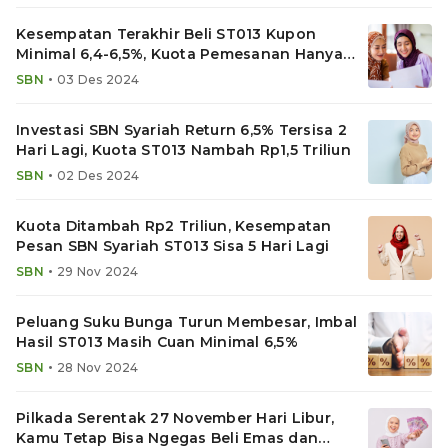
Kesempatan Terakhir Beli ST013 Kupon
Minimal 6,4-6,5%, Kuota Pemesanan Hanya
Sisa Rp1,3 Triliun
•
SBN
03 Des 2024
Investasi SBN Syariah Return 6,5% Tersisa 2
Hari Lagi, Kuota ST013 Nambah Rp1,5 Triliun
•
SBN
02 Des 2024
Kuota Ditambah Rp2 Triliun, Kesempatan
Pesan SBN Syariah ST013 Sisa 5 Hari Lagi
•
SBN
29 Nov 2024
Peluang Suku Bunga Turun Membesar, Imbal
Hasil ST013 Masih Cuan Minimal 6,5%
•
SBN
28 Nov 2024
Pilkada Serentak 27 November Hari Libur,
Kamu Tetap Bisa Ngegas Beli Emas dan