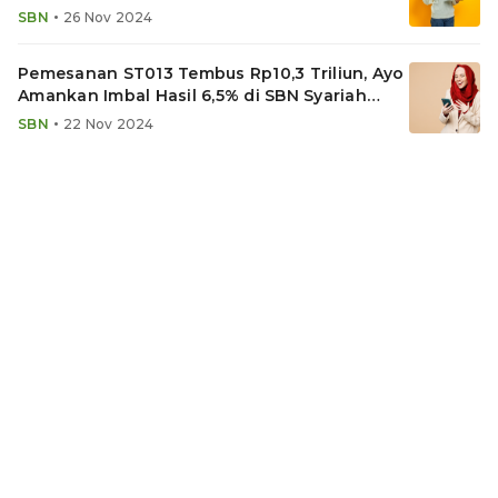
Menanti
•
SBN
26 Nov 2024
Pemesanan ST013 Tembus Rp10,3 Triliun, Ayo
Amankan Imbal Hasil 6,5% di SBN Syariah
Tahun Ini
•
SBN
22 Nov 2024