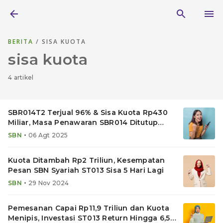
BERITA
/ SISA KUOTA
sisa kuota
4 artikel
SBR014T2 Terjual 96% & Sisa Kuota Rp430
Miliar, Masa Penawaran SBR014 Ditutup
Besok
•
SBN
06 Agt 2025
Kuota Ditambah Rp2 Triliun, Kesempatan
Pesan SBN Syariah ST013 Sisa 5 Hari Lagi
•
SBN
29 Nov 2024
Pemesanan Capai Rp11,9 Triliun dan Kuota
Menipis, Investasi ST013 Return Hingga 6,5%