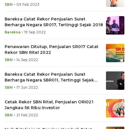
Tradable
•
SBN
09 Feb 2023
Bareksa Catat Rekor Penjualan Surat
Berharga Negara SR017, Tertinggi Sejak 2018
•
Bareksa
19 Sep 2022
Penawaran Ditutup, Penjualan SR017 Catat
Rekor SBN Ritel 2022
•
SBN
14 Sep 2022
Bareksa Catat Rekor Penjualan Surat
Berharga Negara SBR011, Tertinggi Sejak
2018
•
SBN
17 Jun 2022
Cetak Rekor SBN Ritel, Penjualan ORI021
Jangkau 56 Ribu Investor
•
SBN
21 Feb 2022