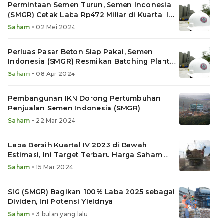
Permintaan Semen Turun, Semen Indonesia
(SMGR) Cetak Laba Rp472 Miliar di Kuartal I
2024
•
Saham
02 Mei 2024
Perluas Pasar Beton Siap Pakai, Semen
Indonesia (SMGR) Resmikan Batching Plant
Subang
•
Saham
08 Apr 2024
Pembangunan IKN Dorong Pertumbuhan
Penjualan Semen Indonesia (SMGR)
•
Saham
22 Mar 2024
Laba Bersih Kuartal IV 2023 di Bawah
Estimasi, Ini Target Terbaru Harga Saham
SMGR
•
Saham
15 Mar 2024
SIG (SMGR) Bagikan 100% Laba 2025 sebagai
Dividen, Ini Potensi Yieldnya
•
Saham
3 bulan yang lalu