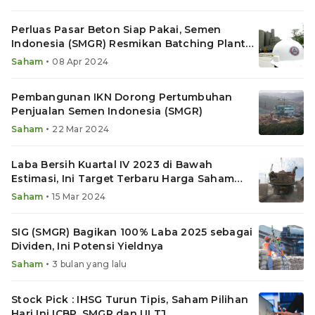
Perluas Pasar Beton Siap Pakai, Semen
Indonesia (SMGR) Resmikan Batching Plant
Subang
•
Saham
08 Apr 2024
Pembangunan IKN Dorong Pertumbuhan
Penjualan Semen Indonesia (SMGR)
•
Saham
22 Mar 2024
Laba Bersih Kuartal IV 2023 di Bawah
Estimasi, Ini Target Terbaru Harga Saham
SMGR
•
Saham
15 Mar 2024
SIG (SMGR) Bagikan 100% Laba 2025 sebagai
Dividen, Ini Potensi Yieldnya
•
Saham
3 bulan yang lalu
Stock Pick : IHSG Turun Tipis, Saham Pilihan
Hari Ini ICBP, SMGR dan ULTJ