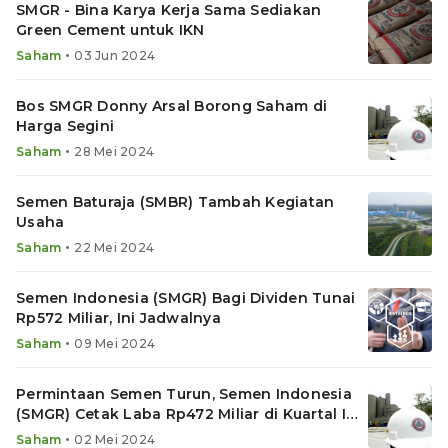
SMGR - Bina Karya Kerja Sama Sediakan
Green Cement untuk IKN
•
Saham
03 Jun 2024
Bos SMGR Donny Arsal Borong Saham di
Harga Segini
•
Saham
28 Mei 2024
Semen Baturaja (SMBR) Tambah Kegiatan
Usaha
•
Saham
22 Mei 2024
Semen Indonesia (SMGR) Bagi Dividen Tunai
Rp572 Miliar, Ini Jadwalnya
•
Saham
09 Mei 2024
Permintaan Semen Turun, Semen Indonesia
(SMGR) Cetak Laba Rp472 Miliar di Kuartal I
2024
•
Saham
02 Mei 2024