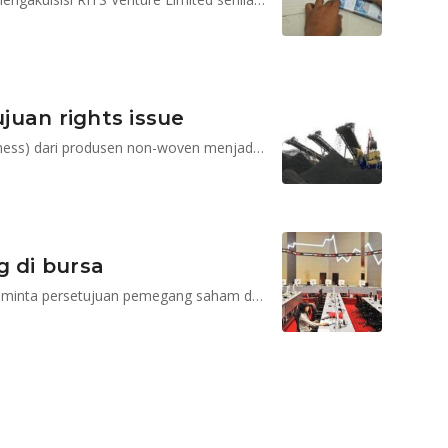
uan rights issue
SIAP akan mengubah bidang usaha utama (core business) dari produsen non-woven menjadi perusahaan tambang batubara
g di bursa
Untuk melaksanakan aksi korporasi itu, SIAP akan meminta persetujuan pemegang saham dalam RUPST dan RUPSLB