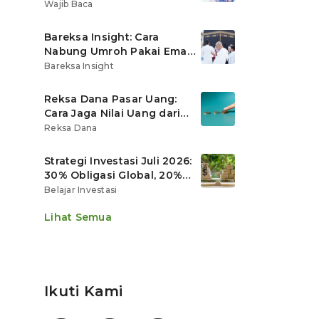
Ritel
Wajib Baca
Bareksa Insight: Cara
Nabung Umroh Pakai Emas
Digital agar Nilainya
Bareksa Insight
Tumbuh Lebih Cepat
Reksa Dana Pasar Uang:
Cara Jaga Nilai Uang dari
Gerusan Inflasi
Reksa Dana
Strategi Investasi Juli 2026:
30% Obligasi Global, 20%
Emas, Saham Ekspor Jadi
Belajar Investasi
Andalan?
Lihat Semua
Ikuti Kami