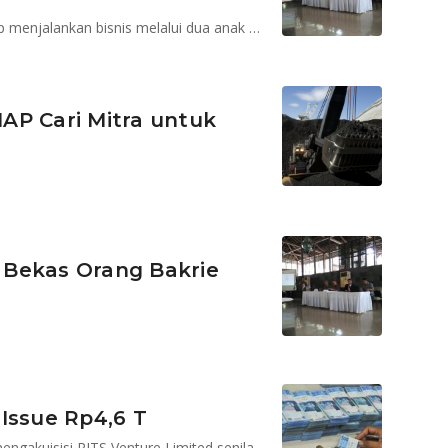
Selain telah bayar ALF dan denda, perseroan juga siap menjalankan bisnis melalui dua anak usaha
AP Cari Mitra untuk
 Bekas Orang Bakrie
Issue Rp4,6 T
Perseroan akan menggunakan dana tersebut untuk mengakuisisi RITS Venture Limited senilai Rp 4,6 triliun.