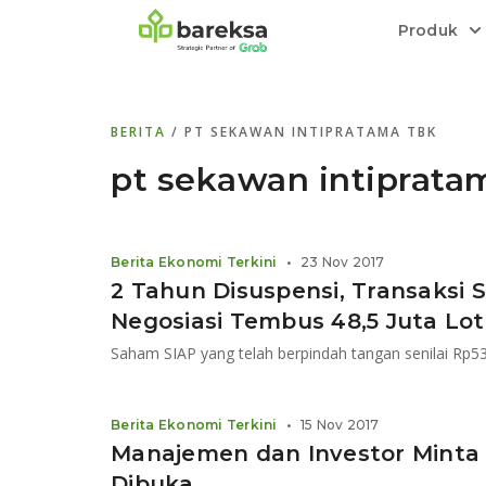
Produk
Bareksa Prioritas
Tentang Bareksa
Berita dan Analisis
Saham
BERITA
/ PT SEKAWAN INTIPRATAMA TBK
Menyediakan layanan manajemen kekaya
Kenali rekam jejak dan
Informasi terkini dan tepercaya terkait
Transaksi cepat,
all in one
di halaman
dengan penasihat investasi independen.
keunggulan kami.
investasi di Indonesia.
Order.
pt sekawan intiprata
Emas
Bebas pilih partner penyimpanan, harga
Berita Ekonomi Terkini
•
23 Nov 2017
relatif stabil.
2 Tahun Disuspensi, Transaksi 
Negosiasi Tembus 48,5 Juta Lot
Saham SIAP yang telah berpindah tangan senilai Rp53,
Berita Ekonomi Terkini
•
15 Nov 2017
Manajemen dan Investor Minta
Dibuka