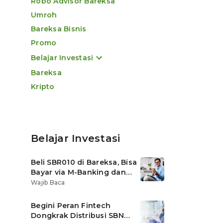
Robo Advisor Bareksa
Umroh
Bareksa Bisnis
Promo
Belajar Investasi
Bareksa
Kripto
Belajar Investasi
Beli SBR010 di Bareksa, Bisa
Bayar via M-Banking dan
OVO di Tokopedia
Wajib Baca
Begini Peran Fintech
Dongkrak Distribusi SBN