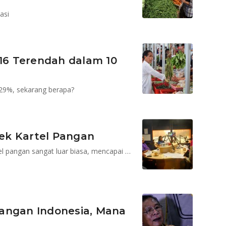
asi
016 Terendah dalam 10
,29%, sekarang berapa?
tek Kartel Pangan
Keuntungan yang bisa diraup para pelaku praktik kartel pangan sangat luar biasa, mencapai Rp 11 triliun per tahun
angan Indonesia, Mana