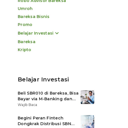
Robo Advisor Bareksa
Umroh
Bareksa Bisnis
Promo
Belajar Investasi
Bareksa
Kripto
Belajar Investasi
Beli SBR010 di Bareksa, Bisa
Bayar via M-Banking dan
OVO di Tokopedia
Wajib Baca
Begini Peran Fintech
Dongkrak Distribusi SBN