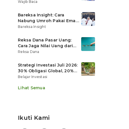
Ritel
Wajib Baca
Bareksa Insight: Cara
Nabung Umroh Pakai Emas
Digital agar Nilainya
Bareksa Insight
Tumbuh Lebih Cepat
Reksa Dana Pasar Uang:
Cara Jaga Nilai Uang dari
Gerusan Inflasi
Reksa Dana
Strategi Investasi Juli 2026:
30% Obligasi Global, 20%
Emas, Saham Ekspor Jadi
Belajar Investasi
Andalan?
Lihat Semua
Ikuti Kami