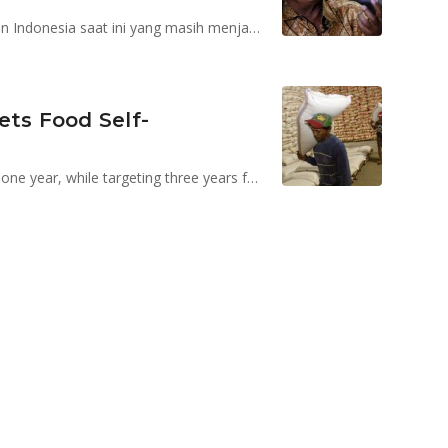
Eks-Gubernur BI ini membahas soal ketahanan pangan Indonesia saat ini yang masih menjadi pengimpor beras.
ets Food Self-
Indonesia will aim for self-sustainability in beef within one year, while targeting three years for rice