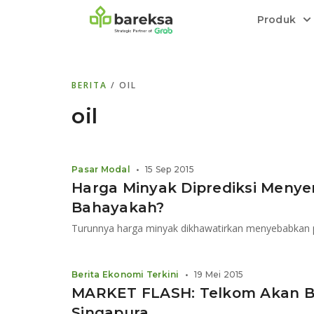
Produk
Bareksa Prioritas
Tentang Bareksa
Berita dan Analisis
Saham
BERITA
/ OIL
Menyediakan layanan manajemen kekaya
Kenali rekam jejak dan
Informasi terkini dan tepercaya terkait
Transaksi cepat,
all in one
di halaman
dengan penasihat investasi independen.
keunggulan kami.
investasi di Indonesia.
Order.
oil
Emas
Bebas pilih partner penyimpanan, harga
Pasar Modal
•
15 Sep 2015
relatif stabil.
Harga Minyak Diprediksi Menyen
Bahayakah?
Berita Ekonomi Terkini
•
19 Mei 2015
MARKET FLASH: Telkom Akan B
Singapura