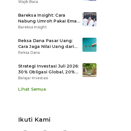
Ritel
Wajib Baca
Bareksa Insight: Cara
Nabung Umroh Pakai Emas
Digital agar Nilainya
Bareksa Insight
Tumbuh Lebih Cepat
Reksa Dana Pasar Uang:
Cara Jaga Nilai Uang dari
Gerusan Inflasi
Reksa Dana
Strategi Investasi Juli 2026:
30% Obligasi Global, 20%
Emas, Saham Ekspor Jadi
Belajar Investasi
Andalan?
Lihat Semua
Ikuti Kami