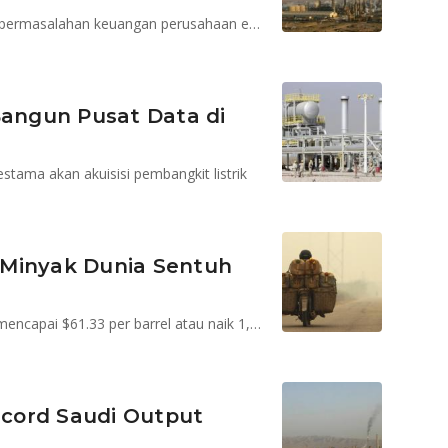
Turunnya harga minyak dikhawatirkan menyebabkan permasalahan keuangan perusahaan energi AS yang memiliki "junk food"
angun Pusat Data di
estama akan akuisisi pembangkit listrik
 Minyak Dunia Sentuh
Hingga pukul 13.24 WIB harga minyak mentah dunia mencapai $61.33 per barrel atau naik 1,54 persen.
Record Saudi Output