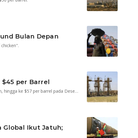
ound Bulan Depan
chicken".
$45 per Barrel
Sejak September 2014 harga minyak dunia terus turun, hingga ke $57 per barrel pada Desember 2014
 Global Ikut Jatuh;