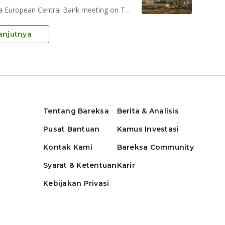
Oil declined together with European stocks ahead of a European Central Bank meeting on Thursday
anjutnya
Tentang Bareksa
Berita & Analisis
Pusat Bantuan
Kamus Investasi
Kontak Kami
Bareksa Community
Syarat & Ketentuan
Karir
Kebijakan Privasi