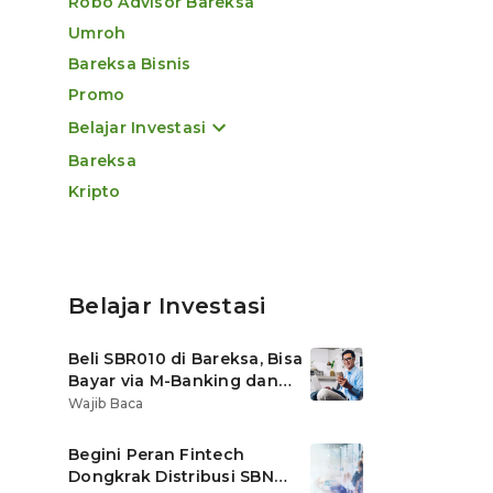
Robo Advisor Bareksa
Umroh
Bareksa Bisnis
Promo
Belajar Investasi
Bareksa
Kripto
Belajar Investasi
Beli SBR010 di Bareksa, Bisa
Bayar via M-Banking dan
OVO di Tokopedia
Wajib Baca
Begini Peran Fintech
Dongkrak Distribusi SBN