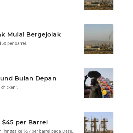
k Mulai Bergejolak
50 per barrel.
ound Bulan Depan
chicken".
$45 per Barrel
Sejak September 2014 harga minyak dunia terus turun, hingga ke $57 per barrel pada Desember 2014