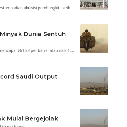
estama akan akuisisi pembangkit listrik
 Minyak Dunia Sentuh
Hingga pukul 13.24 WIB harga minyak mentah dunia mencapai $61.33 per barrel atau naik 1,54 persen.
Record Saudi Output
k Mulai Bergejolak
50 per barrel.