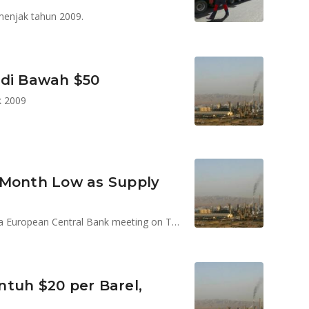
menjak tahun 2009.
 di Bawah $50
k 2009
-Month Low as Supply
Oil declined together with European stocks ahead of a European Central Bank meeting on Thursday
tuh $20 per Barel,