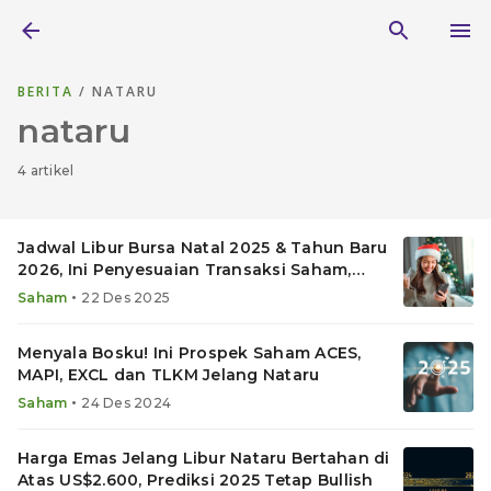
BERITA
/ NATARU
nataru
4 artikel
Jadwal Libur Bursa Natal 2025 & Tahun Baru
2026, Ini Penyesuaian Transaksi Saham,
Reksadana & Emas
•
Saham
22 Des 2025
Menyala Bosku! Ini Prospek Saham ACES,
MAPI, EXCL dan TLKM Jelang Nataru
•
Saham
24 Des 2024
Harga Emas Jelang Libur Nataru Bertahan di
Atas US$2.600, Prediksi 2025 Tetap Bullish