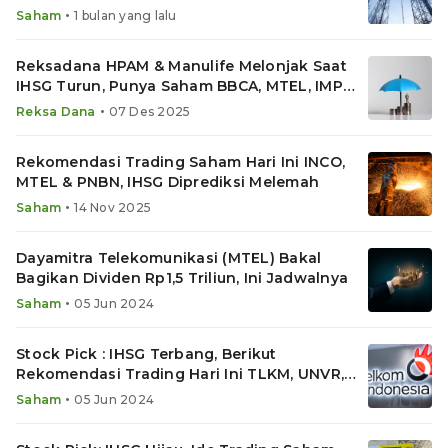
•
Saham
1 bulan yang lalu
Reksadana HPAM & Manulife Melonjak Saat
IHSG Turun, Punya Saham BBCA, MTEL, IMPC,
TLKM, TMAS
•
Reksa Dana
07 Des 2025
Rekomendasi Trading Saham Hari Ini INCO,
MTEL & PNBN, IHSG Diprediksi Melemah
•
Saham
14 Nov 2025
Dayamitra Telekomunikasi (MTEL) Bakal
Bagikan Dividen Rp1,5 Triliun, Ini Jadwalnya
•
Saham
05 Jun 2024
Stock Pick : IHSG Terbang, Berikut
Rekomendasi Trading Hari Ini TLKM, UNVR,
dan MTEL
•
Saham
05 Jun 2024