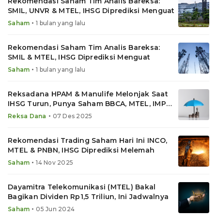
Rekomendasi Saham Tim Analis Bareksa:
SMIL, UNVR & MTEL, IHSG Diprediksi Menguat
•
Saham
1 bulan yang lalu
Rekomendasi Saham Tim Analis Bareksa:
SMIL & MTEL, IHSG Diprediksi Menguat
•
Saham
1 bulan yang lalu
Reksadana HPAM & Manulife Melonjak Saat
IHSG Turun, Punya Saham BBCA, MTEL, IMPC,
TLKM, TMAS
•
Reksa Dana
07 Des 2025
Rekomendasi Trading Saham Hari Ini INCO,
MTEL & PNBN, IHSG Diprediksi Melemah
•
Saham
14 Nov 2025
Dayamitra Telekomunikasi (MTEL) Bakal
Bagikan Dividen Rp1,5 Triliun, Ini Jadwalnya
•
Saham
05 Jun 2024