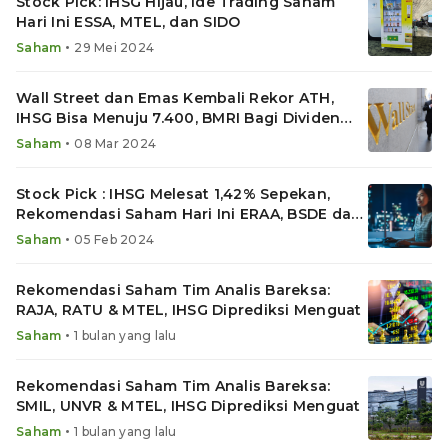
Stock Pick: IHSG Hijau, Ide Trading Saham
Hari Ini ESSA, MTEL, dan SIDO
•
Saham
29 Mei 2024
Wall Street dan Emas Kembali Rekor ATH,
IHSG Bisa Menuju 7.400, BMRI Bagi Dividen
Jumbo
•
Saham
08 Mar 2024
Stock Pick : IHSG Melesat 1,42% Sepekan,
Rekomendasi Saham Hari Ini ERAA, BSDE dan
MTEL
•
Saham
05 Feb 2024
Rekomendasi Saham Tim Analis Bareksa:
RAJA, RATU & MTEL, IHSG Diprediksi Menguat
•
Saham
1 bulan yang lalu
Rekomendasi Saham Tim Analis Bareksa:
SMIL, UNVR & MTEL, IHSG Diprediksi Menguat
•
Saham
1 bulan yang lalu