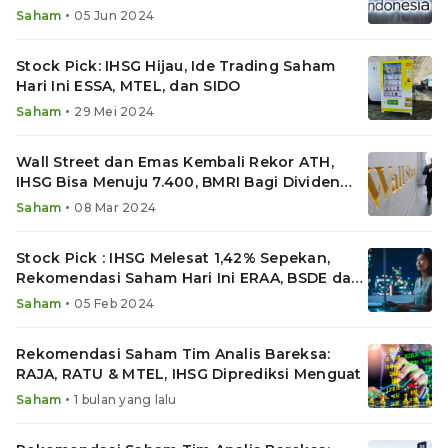
dan MTEL
•
Saham
05 Jun 2024
Stock Pick: IHSG Hijau, Ide Trading Saham
Hari Ini ESSA, MTEL, dan SIDO
•
Saham
29 Mei 2024
Wall Street dan Emas Kembali Rekor ATH,
IHSG Bisa Menuju 7.400, BMRI Bagi Dividen
Jumbo
•
Saham
08 Mar 2024
Stock Pick : IHSG Melesat 1,42% Sepekan,
Rekomendasi Saham Hari Ini ERAA, BSDE dan
MTEL
•
Saham
05 Feb 2024
Rekomendasi Saham Tim Analis Bareksa:
RAJA, RATU & MTEL, IHSG Diprediksi Menguat
•
Saham
1 bulan yang lalu