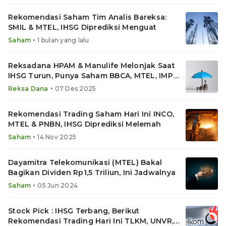
Rekomendasi Saham Tim Analis Bareksa:
SMIL & MTEL, IHSG Diprediksi Menguat
•
Saham
1 bulan yang lalu
Reksadana HPAM & Manulife Melonjak Saat
IHSG Turun, Punya Saham BBCA, MTEL, IMPC,
TLKM, TMAS
•
Reksa Dana
07 Des 2025
Rekomendasi Trading Saham Hari Ini INCO,
MTEL & PNBN, IHSG Diprediksi Melemah
•
Saham
14 Nov 2025
Dayamitra Telekomunikasi (MTEL) Bakal
Bagikan Dividen Rp1,5 Triliun, Ini Jadwalnya
•
Saham
05 Jun 2024
Stock Pick : IHSG Terbang, Berikut
Rekomendasi Trading Hari Ini TLKM, UNVR,