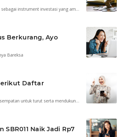
Tujuan penerbitan SBN ritel termasuk SBR011 adalah sebagai instrument investasi yang aman dan menguntungkan bagi masyarakat
us Berkurang, Ayo
unya Bareksa
erikut Daftar
1
Dengan berinvestasi di SBR011, setiap investor berkesempatan untuk turut serta mendukung pembiayaan pembangunan negara
n SBR011 Naik Jadi Rp7