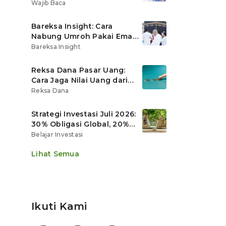
Ritel
Wajib Baca
Bareksa Insight: Cara
Nabung Umroh Pakai Emas
Digital agar Nilainya
Bareksa Insight
Tumbuh Lebih Cepat
Reksa Dana Pasar Uang:
Cara Jaga Nilai Uang dari
Gerusan Inflasi
Reksa Dana
Strategi Investasi Juli 2026:
30% Obligasi Global, 20%
Emas, Saham Ekspor Jadi
Belajar Investasi
Andalan?
Lihat Semua
Ikuti Kami