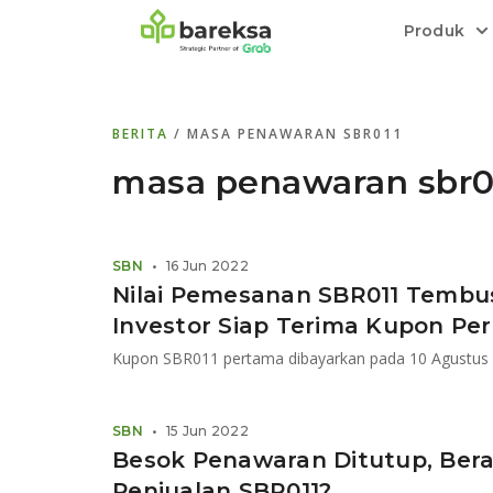
Produk
Bareksa Prioritas
Tentang Bareksa
Berita dan Analisis
Saham
BERITA
/ MASA PENAWARAN SBR011
Menyediakan layanan manajemen kekaya
Kenali rekam jejak dan
Informasi terkini dan tepercaya terkait
Transaksi cepat,
all in one
di halaman
dengan penasihat investasi independen.
keunggulan kami.
investasi di Indonesia.
Order.
masa penawaran sbr0
Emas
Bebas pilih partner penyimpanan, harga
SBN
•
16 Jun 2022
relatif stabil.
Nilai Pemesanan SBR011 Tembus 
Investor Siap Terima Kupon Pe
Kupon SBR011 pertama dibayarkan pada 10 Agustus
SBN
•
15 Jun 2022
Besok Penawaran Ditutup, Bera
Penjualan SBR011?