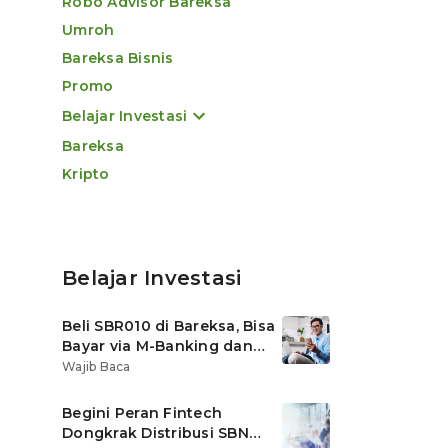
Robo Advisor Bareksa
Umroh
Bareksa Bisnis
Promo
Belajar Investasi
Bareksa
Kripto
Belajar Investasi
Beli SBR010 di Bareksa, Bisa
Bayar via M-Banking dan
OVO di Tokopedia
Wajib Baca
Begini Peran Fintech
Dongkrak Distribusi SBN