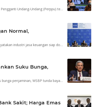
Pemerintah tengah mengodok Peraturan Pemerintah Pengganti Undang-Undang (Perppu) tentang Reformasi Sistem Keuangan
gan Normal,
Ketua Dewan Komisioner OJK, Wimboh Santoso menyatakan industri jasa keuangan siap dorong pemulihan ekonomi
ahankan Suku Bunga,
Penjaminan kredit korporasi diluncurkan, LPS pangkas bunga penjaminan, WSBP tunda bayar bunga obligasi, NPF fintech 5,1%
u Bank Sakit; Harga Emas