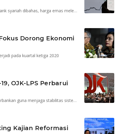
LPS pangkas bunga penjaminan, kelanjutan merger bank syariah dibahas, harga emas melemah, iuran BPJS Kesejatan bisa naik lagi
 Fokus Dorong Ekonomi
rjadi pada kuartal ketiga 2020
19, OJK-LPS Perbarui
Guna mengoptimalkan penanganan permasalahan perbankan guna menjaga stabilitas sistem keuangan di masa pandemi Covid-19
ting Kajian Reformasi