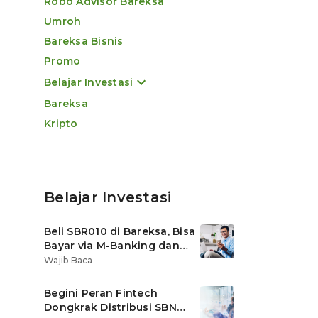
Robo Advisor Bareksa
Umroh
Bareksa Bisnis
Promo
Belajar Investasi
Bareksa
Kripto
Belajar Investasi
Beli SBR010 di Bareksa, Bisa
Bayar via M-Banking dan
OVO di Tokopedia
Wajib Baca
Begini Peran Fintech
Dongkrak Distribusi SBN