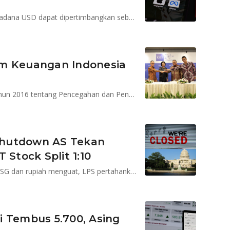
Rekening valas bank tumbuh pesat di awal 2026. reksadana USD dapat dipertimbangkan sebagai diversifikasi di tengah bunga simpanan valas yang terbatas.
em Keuangan Indonesia
KSSK dibentuk berdasarkan amanah UU Nomor 9 Tahun 2016 tentang Pencegahan dan Penanganan Krisis Sistem Keuangan (UU PPKSK)
 Shutdown AS Tekan
 Stock Split 1:10
ANTM, BBCA, BBTN dan TPIA direkomendasi beli, IHSG dan rupiah menguat, LPS pertahankan TBP 4,25%, CPO, batu bara dan emas lemas
ti Tembus 5.700, Asing