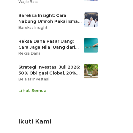
Ritel
Wajib Baca
Bareksa Insight: Cara
Nabung Umroh Pakai Emas
Digital agar Nilainya
Bareksa Insight
Tumbuh Lebih Cepat
Reksa Dana Pasar Uang:
Cara Jaga Nilai Uang dari
Gerusan Inflasi
Reksa Dana
Strategi Investasi Juli 2026:
30% Obligasi Global, 20%
Emas, Saham Ekspor Jadi
Belajar Investasi
Andalan?
Lihat Semua
Ikuti Kami