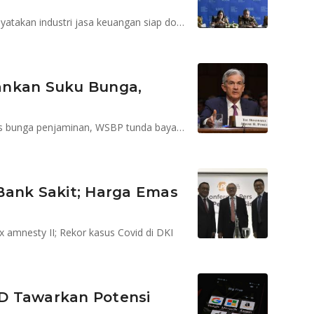
Ketua Dewan Komisioner OJK, Wimboh Santoso menyatakan industri jasa keuangan siap dorong pemulihan ekonomi
ahankan Suku Bunga,
Penjaminan kredit korporasi diluncurkan, LPS pangkas bunga penjaminan, WSBP tunda bayar bunga obligasi, NPF fintech 5,1%
u Bank Sakit; Harga Emas
x amnesty II; Rekor kasus Covid di DKI
D Tawarkan Potensi