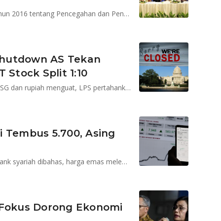
KSSK dibentuk berdasarkan amanah UU Nomor 9 Tahun 2016 tentang Pencegahan dan Penanganan Krisis Sistem Keuangan (UU PPKSK)
 Shutdown AS Tekan
 Stock Split 1:10
ANTM, BBCA, BBTN dan TPIA direkomendasi beli, IHSG dan rupiah menguat, LPS pertahankan TBP 4,25%, CPO, batu bara dan emas lemas
ti Tembus 5.700, Asing
LPS pangkas bunga penjaminan, kelanjutan merger bank syariah dibahas, harga emas melemah, iuran BPJS Kesejatan bisa naik lagi
 Fokus Dorong Ekonomi