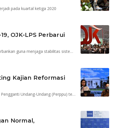
rjadi pada kuartal ketiga 2020
19, OJK-LPS Perbarui
Guna mengoptimalkan penanganan permasalahan perbankan guna menjaga stabilitas sistem keuangan di masa pandemi Covid-19
ting Kajian Reformasi
Pemerintah tengah mengodok Peraturan Pemerintah Pengganti Undang-Undang (Perppu) tentang Reformasi Sistem Keuangan
gan Normal,