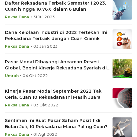
Daftar Reksadana Terbaik Semester I 2023,
Cuan hingga 10,76% dalam 6 Bulan
•
Reksa Dana
31 Jul 2023
Dana Kelolaan Industri di 2022 Tertekan, Ini
Reksadana Terbaik dengan Cuan Ciamik
•
Reksa Dana
03 Jan 2023
Pasar Modal Dibayangi Ancaman Resesi
Global, Begini Kinerja Reksadana Syariah di
Bareksa Umroh
•
Umroh
04 Okt 2022
Kinerja Pasar Modal September 2022 Tak
Ceria, Cuan 10 Reksadana Ini Masih Juara
•
Reksa Dana
03 Okt 2022
Sentimen Ini Buat Pasar Saham Positif di
Bulan Juli, 10 Reksadana Mana Paling Cuan?
•
Reksa Dana
01 Agt 2022