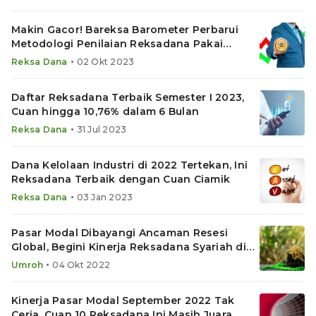
Makin Gacor! Bareksa Barometer Perbarui
Metodologi Penilaian Reksadana Pakai
Resep Ini
•
Reksa Dana
02 Okt 2023
Daftar Reksadana Terbaik Semester I 2023,
Cuan hingga 10,76% dalam 6 Bulan
•
Reksa Dana
31 Jul 2023
Dana Kelolaan Industri di 2022 Tertekan, Ini
Reksadana Terbaik dengan Cuan Ciamik
•
Reksa Dana
03 Jan 2023
Pasar Modal Dibayangi Ancaman Resesi
Global, Begini Kinerja Reksadana Syariah di
Bareksa Umroh
•
Umroh
04 Okt 2022
Kinerja Pasar Modal September 2022 Tak
Ceria, Cuan 10 Reksadana Ini Masih Juara