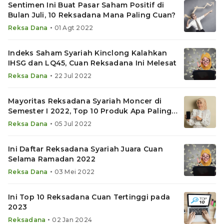
Sentimen Ini Buat Pasar Saham Positif di
Bulan Juli, 10 Reksadana Mana Paling Cuan?
•
Reksa Dana
01 Agt 2022
Indeks Saham Syariah Kinclong Kalahkan
IHSG dan LQ45, Cuan Reksadana Ini Melesat
•
Reksa Dana
22 Jul 2022
Mayoritas Reksadana Syariah Moncer di
Semester I 2022, Top 10 Produk Apa Paling
Cuan?
•
Reksa Dana
05 Jul 2022
Ini Daftar Reksadana Syariah Juara Cuan
Selama Ramadan 2022
•
Reksa Dana
03 Mei 2022
Ini Top 10 Reksadana Cuan Tertinggi pada
2023
•
Reksadana
02 Jan 2024