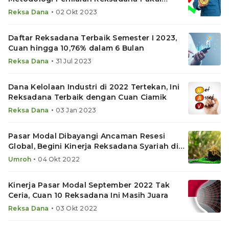
Resep Ini
•
Reksa Dana
02 Okt 2023
Daftar Reksadana Terbaik Semester I 2023,
Cuan hingga 10,76% dalam 6 Bulan
•
Reksa Dana
31 Jul 2023
Dana Kelolaan Industri di 2022 Tertekan, Ini
Reksadana Terbaik dengan Cuan Ciamik
•
Reksa Dana
03 Jan 2023
Pasar Modal Dibayangi Ancaman Resesi
Global, Begini Kinerja Reksadana Syariah di
Bareksa Umroh
•
Umroh
04 Okt 2022
Kinerja Pasar Modal September 2022 Tak
Ceria, Cuan 10 Reksadana Ini Masih Juara
•
Reksa Dana
03 Okt 2022