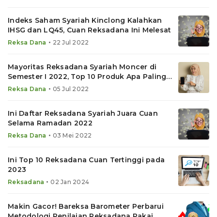
Indeks Saham Syariah Kinclong Kalahkan
IHSG dan LQ45, Cuan Reksadana Ini Melesat
•
Reksa Dana
22 Jul 2022
Mayoritas Reksadana Syariah Moncer di
Semester I 2022, Top 10 Produk Apa Paling
Cuan?
•
Reksa Dana
05 Jul 2022
Ini Daftar Reksadana Syariah Juara Cuan
Selama Ramadan 2022
•
Reksa Dana
03 Mei 2022
Ini Top 10 Reksadana Cuan Tertinggi pada
2023
•
Reksadana
02 Jan 2024
Makin Gacor! Bareksa Barometer Perbarui
Metodologi Penilaian Reksadana Pakai