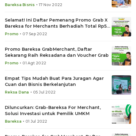
•
Bareksa Bisnis
17 Nov 2022
Selamat! Ini Daftar Pemenang Promo Grab X
Bareksa for Merchants Berhadiah Total Rp5
Juta
•
Promo
07 Sep 2022
Promo Bareksa GrabMerchant, Daftar
Sekarang Raih Reksadana dan Voucher Grab
•
Promo
01 Agt 2022
Empat Tips Mudah Buat Para Juragan Agar
Cuan dan Bisnis Berkelanjutan
•
Reksa Dana
05 Jul 2022
Diluncurkan: Grab-Bareksa For Merchant,
Solusi Investasi untuk Pemilik UMKM
•
Bareksa
01 Jul 2022