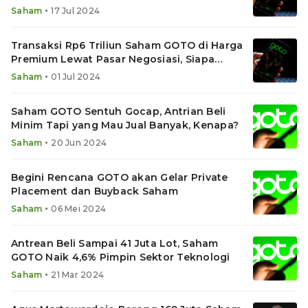
•
Saham
17 Jul 2024
Transaksi Rp6 Triliun Saham GOTO di Harga
Premium Lewat Pasar Negosiasi, Siapa
Pelakunya?
•
Saham
01 Jul 2024
Saham GOTO Sentuh Gocap, Antrian Beli
Minim Tapi yang Mau Jual Banyak, Kenapa?
•
Saham
20 Jun 2024
Begini Rencana GOTO akan Gelar Private
Placement dan Buyback Saham
•
Saham
06 Mei 2024
Antrean Beli Sampai 41 Juta Lot, Saham
GOTO Naik 4,6% Pimpin Sektor Teknologi
•
Saham
21 Mar 2024