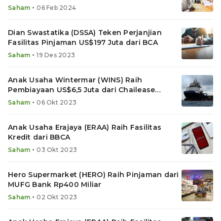
•
Saham
06 Feb 2024
Dian Swastatika (DSSA) Teken Perjanjian
Fasilitas Pinjaman US$197 Juta dari BCA
•
Saham
19 Des 2023
Anak Usaha Wintermar (WINS) Raih
Pembiayaan US$6,5 Juta dari Chailease
International
•
Saham
06 Okt 2023
Anak Usaha Erajaya (ERAA) Raih Fasilitas
Kredit dari BBCA
•
Saham
03 Okt 2023
Hero Supermarket (HERO) Raih Pinjaman dari
MUFG Bank Rp400 Miliar
•
Saham
02 Okt 2023