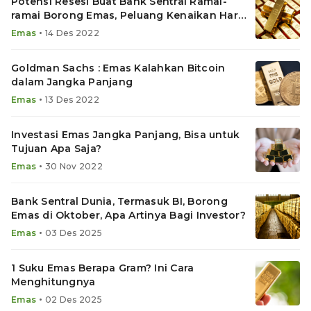
Potensi Resesi Buat Bank Sentral Ramai-
ramai Borong Emas, Peluang Kenaikan Harga
Logam Mulia?
•
Emas
14 Des 2022
Goldman Sachs : Emas Kalahkan Bitcoin
dalam Jangka Panjang
•
Emas
13 Des 2022
Investasi Emas Jangka Panjang, Bisa untuk
Tujuan Apa Saja?
•
Emas
30 Nov 2022
Bank Sentral Dunia, Termasuk BI, Borong
Emas di Oktober, Apa Artinya Bagi Investor?
•
Emas
03 Des 2025
1 Suku Emas Berapa Gram? Ini Cara
Menghitungnya
•
Emas
02 Des 2025