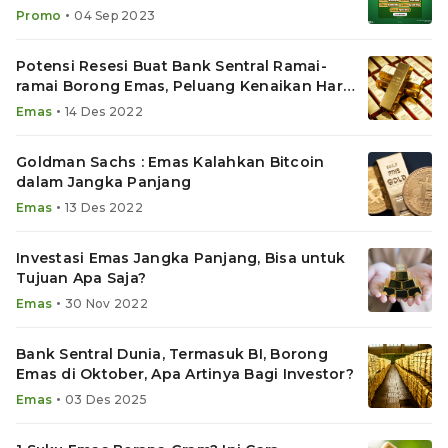
Juta
•
Promo
04 Sep 2023
Potensi Resesi Buat Bank Sentral Ramai-
ramai Borong Emas, Peluang Kenaikan Harga
Logam Mulia?
•
Emas
14 Des 2022
Goldman Sachs : Emas Kalahkan Bitcoin
dalam Jangka Panjang
•
Emas
13 Des 2022
Investasi Emas Jangka Panjang, Bisa untuk
Tujuan Apa Saja?
•
Emas
30 Nov 2022
Bank Sentral Dunia, Termasuk BI, Borong
Emas di Oktober, Apa Artinya Bagi Investor?
•
Emas
03 Des 2025