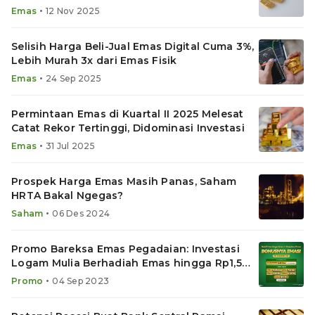
•
Emas
12 Nov 2025
Selisih Harga Beli-Jual Emas Digital Cuma 3%,
Lebih Murah 3x dari Emas Fisik
•
Emas
24 Sep 2025
Permintaan Emas di Kuartal II 2025 Melesat
Catat Rekor Tertinggi, Didominasi Investasi
•
Emas
31 Jul 2025
Prospek Harga Emas Masih Panas, Saham
HRTA Bakal Ngegas?
•
Saham
06 Des 2024
Promo Bareksa Emas Pegadaian: Investasi
Logam Mulia Berhadiah Emas hingga Rp1,5
Juta
•
Promo
04 Sep 2023