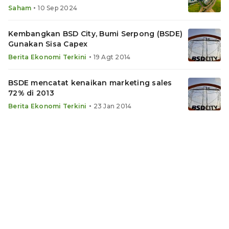
MAPA dan BSDE
•
Saham
10 Sep 2024
Kembangkan BSD City, Bumi Serpong (BSDE)
Gunakan Sisa Capex
•
Berita Ekonomi Terkini
19 Agt 2014
BSDE mencatat kenaikan marketing sales
72% di 2013
•
Berita Ekonomi Terkini
23 Jan 2014