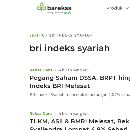
Produk
Bareksa Prioritas
Tentang Bareksa
Berita dan Analisis
Saham
BERITA
/ BRI INDEKS SYARIAH
Menyediakan layanan manajemen kekaya
Kenali rekam jejak dan
Informasi terkini dan tepercaya terkait
Transaksi cepat,
all in one
di halaman
dengan penasihat investasi independen.
keunggulan kami.
investasi di Indonesia.
Order.
bri indeks syariah
Emas
Bebas pilih partner penyimpanan, harga
Reksa Dana
•
4 bulan yang lalu
relatif stabil.
Pegang Saham DSSA, BRPT hin
Indeks BRI Melesat
BRI Indeks Syariah mencetak keuntungan 1,87% seha
Reksa Dana
•
4 bulan yang lalu
TLKM, ASII & BMRI Melesat, Re
Syailendra Lompat 4,8% Sehari