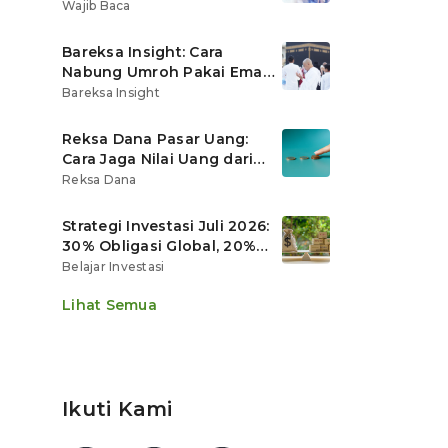
Ritel
Wajib Baca
Bareksa Insight: Cara
Nabung Umroh Pakai Emas
Digital agar Nilainya
Bareksa Insight
Tumbuh Lebih Cepat
Reksa Dana Pasar Uang:
Cara Jaga Nilai Uang dari
Gerusan Inflasi
Reksa Dana
Strategi Investasi Juli 2026:
30% Obligasi Global, 20%
Emas, Saham Ekspor Jadi
Belajar Investasi
Andalan?
Lihat Semua
Ikuti Kami