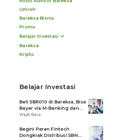
Robo Advisor Bareksa
Umroh
Bareksa Bisnis
Promo
Belajar Investasi
Bareksa
Kripto
Belajar Investasi
Beli SBR010 di Bareksa, Bisa
Bayar via M-Banking dan
OVO di Tokopedia
Wajib Baca
Begini Peran Fintech
Dongkrak Distribusi SBN