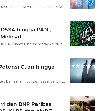
BRI Indeks Syariah dan Reksa Dana Indeks Syailendra MSCI Indonesia Value Index Fund Kelas A mencetak keuntungan 4,81% dan 4,76% sehari
, DSSA hingga PANI,
 Melesat
BRI Indeks Syariah dan Reksa Dana Indeks Allianz SRI KEHATI Index Fund mencetak keuntungan 1,52% dan 1,16% sehari
 Potensi Cuan hingga
Daftar reksadana terbaik 2025 versi Bareksa Barometer. Dari saham, obligasi, pasar uang hingga USD, potensi cuan tembus 78% setahun. Cek strategi investasinya.
AM dan BNP Paribas