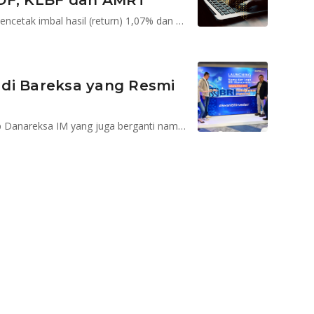
NDF, KLBF dan AMRT
BRI Indeks Syariah dan BNP Paribas IDX Growth30 mencetak imbal hasil (return) 1,07% dan 1,05% dalam sehari
di Bareksa yang Resmi
Perubahan nama menyusul akuisisi oleh BRI terhadap Danareksa IM yang juga berganti nama jadi PT BRI Manajemen Investasi