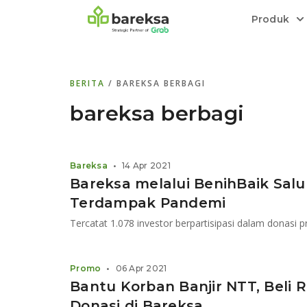
Produk
Bareksa Prioritas
Tentang Bareksa
Berita dan Analisis
Saham
BERITA
/ BAREKSA BERBAGI
Menyediakan layanan manajemen kekaya
Kenali rekam jejak dan
Informasi terkini dan tepercaya terkait
Transaksi cepat,
all in one
di halaman
dengan penasihat investasi independen.
keunggulan kami.
investasi di Indonesia.
Order.
bareksa berbagi
Emas
Bebas pilih partner penyimpanan, harga
Bareksa
•
14 Apr 2021
relatif stabil.
Bareksa melalui BenihBaik Salu
Terdampak Pandemi
Tercatat 1.078 investor berpartisipasi dalam donasi p
Promo
•
06 Apr 2021
Bantu Korban Banjir NTT, Beli 
Donasi di Bareksa