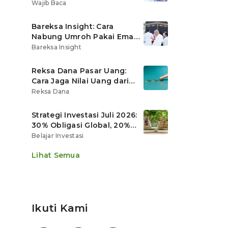
Ritel
Wajib Baca
Bareksa Insight: Cara
Nabung Umroh Pakai Emas
Digital agar Nilainya
Bareksa Insight
Tumbuh Lebih Cepat
Reksa Dana Pasar Uang:
Cara Jaga Nilai Uang dari
Gerusan Inflasi
Reksa Dana
Strategi Investasi Juli 2026:
30% Obligasi Global, 20%
Emas, Saham Ekspor Jadi
Belajar Investasi
Andalan?
Lihat Semua
Ikuti Kami