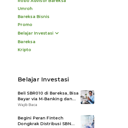
Robo Advisor Bareksa
Umroh
Bareksa Bisnis
Promo
Belajar Investasi
Bareksa
Kripto
Belajar Investasi
Beli SBR010 di Bareksa, Bisa
Bayar via M-Banking dan
OVO di Tokopedia
Wajib Baca
Begini Peran Fintech
Dongkrak Distribusi SBN