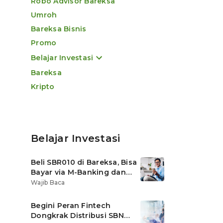
Robo Advisor Bareksa
Umroh
Bareksa Bisnis
Promo
Belajar Investasi
Bareksa
Kripto
Belajar Investasi
Beli SBR010 di Bareksa, Bisa
Bayar via M-Banking dan
OVO di Tokopedia
Wajib Baca
Begini Peran Fintech
Dongkrak Distribusi SBN