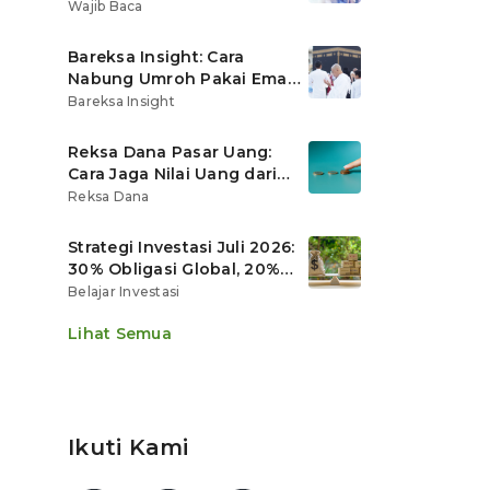
Ritel
Wajib Baca
Bareksa Insight: Cara
Nabung Umroh Pakai Emas
Digital agar Nilainya
Bareksa Insight
Tumbuh Lebih Cepat
Reksa Dana Pasar Uang:
Cara Jaga Nilai Uang dari
Gerusan Inflasi
Reksa Dana
Strategi Investasi Juli 2026:
30% Obligasi Global, 20%
Emas, Saham Ekspor Jadi
Belajar Investasi
Andalan?
Lihat Semua
Ikuti Kami