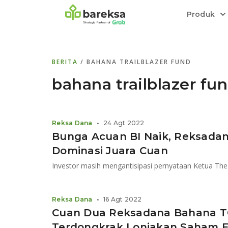
Produk
Bareksa Prioritas
Tentang Bareksa
Berita dan Analisis
Saham
BERITA
/ BAHANA TRAILBLAZER FUND
Menyediakan layanan manajemen kekaya
Kenali rekam jejak dan
Informasi terkini dan tepercaya terkait
Transaksi cepat,
all in one
di halaman
dengan penasihat investasi independen.
keunggulan kami.
investasi di Indonesia.
Order.
bahana trailblazer fu
Emas
Bebas pilih partner penyimpanan, harga
Reksa Dana
•
24 Agt 2022
relatif stabil.
Bunga Acuan BI Naik, Reksad
Dominasi Juara Cuan
Reksa Dana
•
16 Agt 2022
Cuan Dua Reksadana Bahana TC
Terdongkrak Lonjakan Saham 