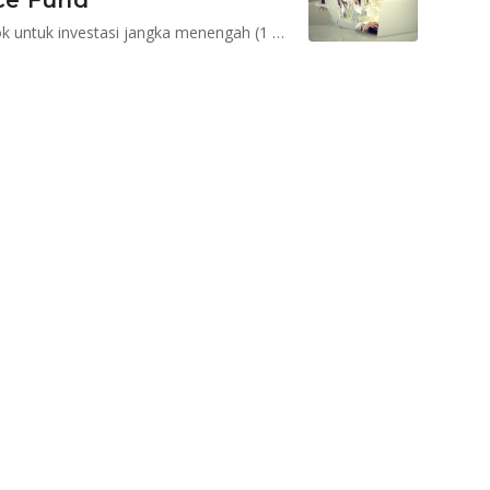
ce Fund
Reksadana campuran Archipelago Balance Fund cocok untuk investasi jangka menengah (1 hingga 3 tahun)