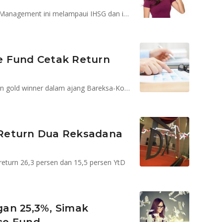
Kinerja reksadana saham kelolaan PT Shinhan Asset Management ini melampaui IHSG dan indeks acuannya
e Fund Cetak Return
Archipelago Balance Fund menyabet dua penghargaan gold winner dalam ajang Bareksa-Kontan Fund Awards 2018
, Return Dua Reksadana
eturn 26,3 persen dan 15,5 persen YtD
an 25,3%, Simak