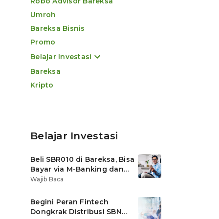
Robo Advisor Bareksa
Umroh
Bareksa Bisnis
Promo
Belajar Investasi
Bareksa
Kripto
Belajar Investasi
Beli SBR010 di Bareksa, Bisa
Bayar via M-Banking dan
OVO di Tokopedia
Wajib Baca
Begini Peran Fintech
Dongkrak Distribusi SBN