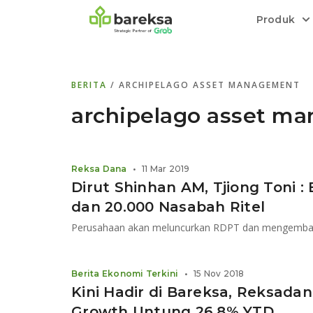
Produk
Bareksa Prioritas
Tentang Bareksa
Berita dan Analisis
Saham
BERITA
/ ARCHIPELAGO ASSET MANAGEMENT
Menyediakan layanan manajemen kekaya
Kenali rekam jejak dan
Informasi terkini dan tepercaya terkait
Transaksi cepat,
all in one
di halaman
dengan penasihat investasi independen.
keunggulan kami.
investasi di Indonesia.
Order.
archipelago asset m
Emas
Bebas pilih partner penyimpanan, harga
Reksa Dana
•
11 Mar 2019
relatif stabil.
Dirut Shinhan AM, Tjiong Toni : 
dan 20.000 Nasabah Ritel
Perusahaan akan meluncurkan RDPT dan mengemban
Berita Ekonomi Terkini
•
15 Nov 2018
Kini Hadir di Bareksa, Reksada
Growth Untung 26,8% YTD