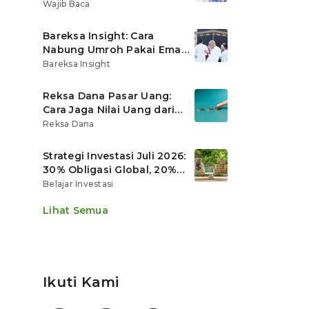
Ritel
Wajib Baca
Bareksa Insight: Cara
Nabung Umroh Pakai Emas
Digital agar Nilainya
Bareksa Insight
Tumbuh Lebih Cepat
Reksa Dana Pasar Uang:
Cara Jaga Nilai Uang dari
Gerusan Inflasi
Reksa Dana
Strategi Investasi Juli 2026:
30% Obligasi Global, 20%
Emas, Saham Ekspor Jadi
Belajar Investasi
Andalan?
Lihat Semua
Ikuti Kami