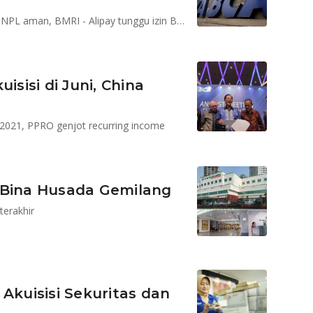
Ekonomi Q3 diprediksi naik 5,02%, LPS jamin potensi NPL aman, BMRI - Alipay tunggu izin BI, Satgas proses kasus MYRX
uisisi di Juni, China
i 2021, PPRO genjot recurring income
 Bina Husada Gemilang
erakhir
n Akuisisi Sekuritas dan