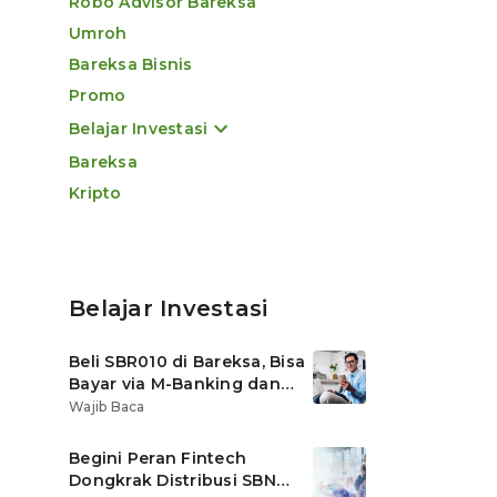
Robo Advisor Bareksa
Umroh
Bareksa Bisnis
Promo
Belajar Investasi
Bareksa
Kripto
Belajar Investasi
Beli SBR010 di Bareksa, Bisa
Bayar via M-Banking dan
OVO di Tokopedia
Wajib Baca
Begini Peran Fintech
Dongkrak Distribusi SBN