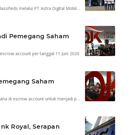
Dengan akuisisi ini Astra memiliki 100% saham OLX Classifieds melalui PT Astra Digital Mobil 99,98% dan PT Astra Digital Internasional 0,02%
 Jadi Pemegang Saham
scrow account per tanggal 11 Juni 2020
 Pemegang Saham
Kookmin Bank saat ini telah menyediakan sejumlah dana di escrow account untuk menjadi pemegang saham pengendali
Bank Royal, Serapan