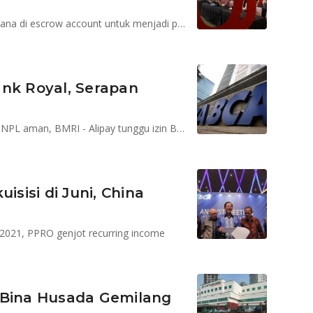
Kookmin Bank saat ini telah menyediakan sejumlah dana di escrow account untuk menjadi pemegang saham pengendali
Bank Royal, Serapan
Ekonomi Q3 diprediksi naik 5,02%, LPS jamin potensi NPL aman, BMRI - Alipay tunggu izin BI, Satgas proses kasus MYRX
uisisi di Juni, China
i 2021, PPRO genjot recurring income
 Bina Husada Gemilang