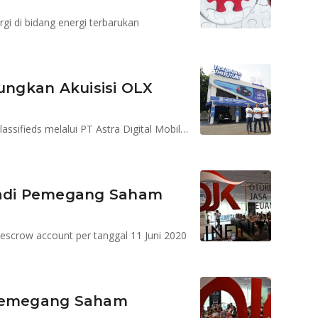
rgi di bidang energi terbarukan
pungkan Akuisisi OLX
Dengan akuisisi ini Astra memiliki 100% saham OLX Classifieds melalui PT Astra Digital Mobil 99,98% dan PT Astra Digital Internasional 0,02%
 Jadi Pemegang Saham
scrow account per tanggal 11 Juni 2020
 Pemegang Saham