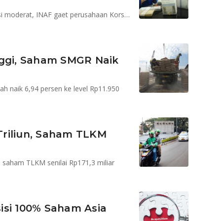
PTBA siapkan rencana ekspansi, INCO target produksi moderat, INAF gaet perusahaan Korsel bangun pabrik
nggi, Saham SMGR Naik
h naik 6,94 persen ke level Rp11.950
Triliun, Saham TLKM
i saham TLKM senilai Rp171,3 miliar
isi 100% Saham Asia