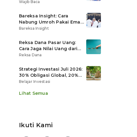
Ritel
Wajib Baca
Bareksa Insight: Cara
Nabung Umroh Pakai Emas
Digital agar Nilainya
Bareksa Insight
Tumbuh Lebih Cepat
Reksa Dana Pasar Uang:
Cara Jaga Nilai Uang dari
Gerusan Inflasi
Reksa Dana
Strategi Investasi Juli 2026:
30% Obligasi Global, 20%
Emas, Saham Ekspor Jadi
Belajar Investasi
Andalan?
Lihat Semua
Ikuti Kami