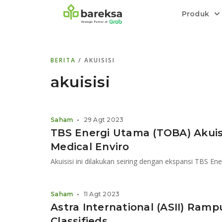
Produk
Bareksa Prioritas
Tentang Bareksa
Berita dan Analisis
Saham
BERITA
/ AKUISISI
Menyediakan layanan manajemen kekaya
Kenali rekam jejak dan
Informasi terkini dan tepercaya terkait
Transaksi cepat,
all in one
di halaman
dengan penasihat investasi independen.
keunggulan kami.
investasi di Indonesia.
Order.
akuisisi
Emas
Bebas pilih partner penyimpanan, harga
Saham
•
29 Agt 2023
relatif stabil.
TBS Energi Utama (TOBA) Akuis
Medical Enviro
Akuisisi ini dilakukan seiring dengan ekspansi TBS Ene
Saham
•
11 Agt 2023
Astra International (ASII) Ram
Classifieds