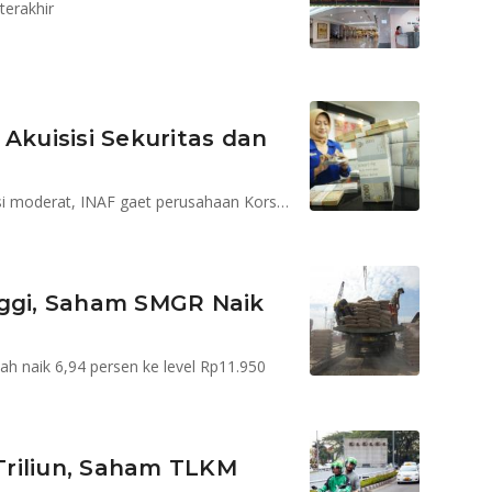
erakhir
n Akuisisi Sekuritas dan
PTBA siapkan rencana ekspansi, INCO target produksi moderat, INAF gaet perusahaan Korsel bangun pabrik
nggi, Saham SMGR Naik
h naik 6,94 persen ke level Rp11.950
Triliun, Saham TLKM