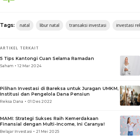
Tags:
natal
libur natal
transaksi investasi
investasi r
ARTIKEL TERKAIT
5 Tips Kantongi Cuan Selama Ramadan
•
Saham
12 Mar 2024
Pilihan Investasi di Bareksa untuk Juragan UMKM,
Institusi dan Pengelola Dana Pensiun
•
Reksa Dana
01 Des 2022
MAMI: Strategi Sukses Raih Kemerdakaan
Finansial dengan Multi-Income, Ini Caranya!
•
Belajar Investasi
21 Mei 2025