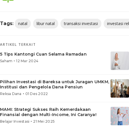
Tags:
natal
libur natal
transaksi investasi
investasi r
ARTIKEL TERKAIT
5 Tips Kantongi Cuan Selama Ramadan
•
Saham
12 Mar 2024
Pilihan Investasi di Bareksa untuk Juragan UMKM,
Institusi dan Pengelola Dana Pensiun
•
Reksa Dana
01 Des 2022
MAMI: Strategi Sukses Raih Kemerdakaan
Finansial dengan Multi-Income, Ini Caranya!
•
Belajar Investasi
21 Mei 2025