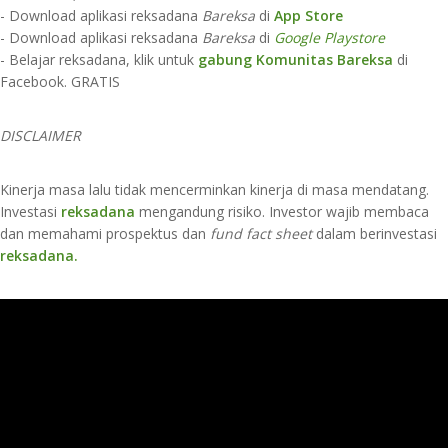
- Download aplikasi reksadana
Bareksa
di
App Store​
- Download aplikasi reksadana
Bareksa
di
Google Playstore
- Belajar reksadana, klik untuk
gabung Komunitas Bareksa
di
Facebook. GRATIS
DISCLAIMER
Kinerja masa lalu tidak mencerminkan kinerja di masa mendatang.
Investasi
reksadana
mengandung risiko. Investor wajib membaca
dan memahami prospektus dan
fund fact sheet
dalam berinvestasi
reksadana
.