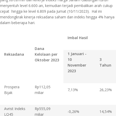
menyentuh level 6.600-an, kemudian terjadi pembalikan arah cukup
cepat hingga ke level 6.809 pada Jumat (10/11/2023). Hal ini
mendongkrak kinerja reksadana saham dan indeks hingga 4% hanya
dalam beberapa hari.
Imbal Hasil
Dana
1 Januari -
Reksadana
Kelolaan per
10
3
Oktober 2023
November
Tahun
2023
Prospera
Rp112,05
7,13%
26,23%
Bijak
miliar
Avrist Indeks
Rp555,09
-0,26%
14,54%
LQ45
miliar