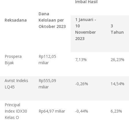
Imbal Hasil
Dana
1 Januari -
Reksadana
Kelolaan per
10
3
Oktober 2023
November
Tahun
2023
Prospera
Rp112,05
7,13%
26,23%
Bijak
miliar
Avrist Indeks
Rp555,09
-0,26%
14,54%
LQ45
miliar
Principal
Index IDX30
Rp64,97 miliar
-0,44%
6,23%
Kelas O