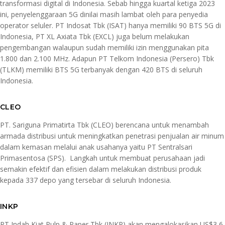
transformasi digital di Indonesia. Sebab hingga kuartal ketiga 2023
ini, penyelenggaraan 5G dinilai masih lambat oleh para penyedia
operator seluler. PT Indosat Tbk (ISAT) hanya memiliki 90 BTS 5G di
Indonesia, PT XL Axiata Tbk (EXCL) juga belum melakukan
pengembangan walaupun sudah memiliki izin menggunakan pita
1.800 dan 2.100 MHz. Adapun PT Telkom Indonesia (Persero) Tbk
(TLKM) memiliki BTS 5G terbanyak dengan 420 BTS di seluruh
Indonesia.
CLEO
PT. Sariguna Primatirta Tbk (CLEO) berencana untuk menambah
armada distribusi untuk meningkatkan penetrasi penjualan air minum
dalam kemasan melalui anak usahanya yaitu PT Sentralsari
Primasentosa (SPS). Langkah untuk membuat perusahaan jadi
semakin efektif dan efisien dalam melakukan distribusi produk
kepada 337 depo yang tersebar di seluruh Indonesia.
INKP
PT Indah Kiat Pulp & Paper Tbk (INKP) akan mengalokasikan US$3,6