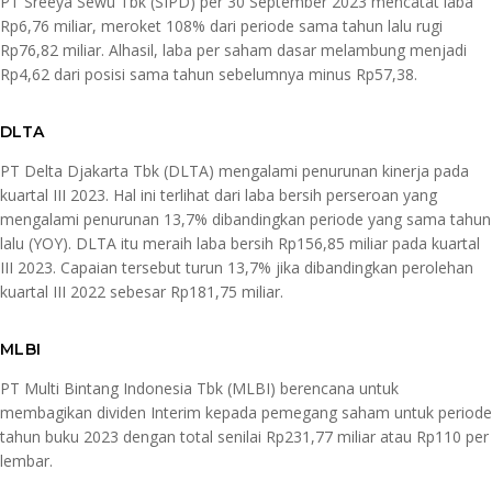
PT Sreeya Sewu Tbk (SIPD) per 30 September 2023 mencatat laba
Rp6,76 miliar, meroket 108% dari periode sama tahun lalu rugi
Rp76,82 miliar. Alhasil, laba per saham dasar melambung menjadi
Rp4,62 dari posisi sama tahun sebelumnya minus Rp57,38.
DLTA
PT Delta Djakarta Tbk (DLTA) mengalami penurunan kinerja pada
kuartal III 2023. Hal ini terlihat dari laba bersih perseroan yang
mengalami penurunan 13,7% dibandingkan periode yang sama tahun
lalu (YOY). DLTA itu meraih laba bersih Rp156,85 miliar pada kuartal
III 2023. Capaian tersebut turun 13,7% jika dibandingkan perolehan
kuartal III 2022 sebesar Rp181,75 miliar.
MLBI
PT Multi Bintang Indonesia Tbk (MLBI) berencana untuk
membagikan dividen Interim kepada pemegang saham untuk periode
tahun buku 2023 dengan total senilai Rp231,77 miliar atau Rp110 per
lembar.