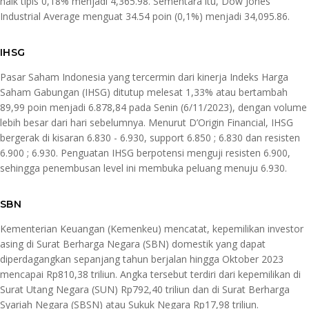
naik tipis 0,18% menjadi 4,365.98. Sementara itu, Dow Jones
Industrial Average menguat 34.54 poin (0,1%) menjadi 34,095.86.
IHSG
Pasar Saham Indonesia yang tercermin dari kinerja Indeks Harga
Saham Gabungan (IHSG) ditutup melesat 1,33% atau bertambah
89,99 poin menjadi 6.878,84 pada Senin (6/11/2023), dengan volume
lebih besar dari hari sebelumnya. Menurut D’Origin Financial, IHSG
bergerak di kisaran 6.830 - 6.930, support 6.850 ; 6.830 dan resisten
6.900 ; 6.930. Penguatan IHSG berpotensi menguji resisten 6.900,
sehingga penembusan level ini membuka peluang menuju 6.930.
SBN
Kementerian Keuangan (Kemenkeu) mencatat, kepemilikan investor
asing di Surat Berharga Negara (SBN) domestik yang dapat
diperdagangkan sepanjang tahun berjalan hingga Oktober 2023
mencapai Rp810,38 triliun. Angka tersebut terdiri dari kepemilikan di
Surat Utang Negara (SUN) Rp792,40 triliun dan di Surat Berharga
Syariah Negara (SBSN) atau Sukuk Negara Rp17,98 triliun.