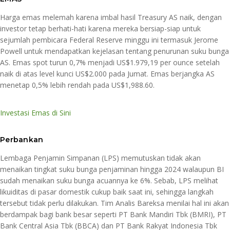
Harga emas melemah karena imbal hasil Treasury AS naik, dengan
investor tetap berhati-hati karena mereka bersiap-siap untuk
sejumlah pembicara Federal Reserve minggu ini termasuk Jerome
Powell untuk mendapatkan kejelasan tentang penurunan suku bunga
AS. Emas spot turun 0,7% menjadi US$1.979,19 per ounce setelah
naik di atas level kunci US$2.000 pada Jumat. Emas berjangka AS
menetap 0,5% lebih rendah pada US$1,988.60.
Investasi Emas di Sini
Perbankan
Lembaga Penjamin Simpanan (LPS) memutuskan tidak akan
menaikan tingkat suku bunga penjaminan hingga 2024 walaupun BI
sudah menaikan suku bunga acuannya ke 6%. Sebab, LPS melihat
likuiditas di pasar domestik cukup baik saat ini, sehingga langkah
tersebut tidak perlu dilakukan. Tim Analis Bareksa menilai hal ini akan
berdampak bagi bank besar seperti PT Bank Mandiri Tbk (BMRI), PT
Bank Central Asia Tbk (BBCA) dan PT Bank Rakyat Indonesia Tbk