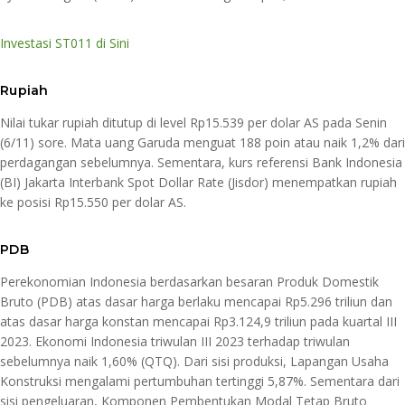
Investasi ST011 di Sini
Rupiah
Nilai tukar rupiah ditutup di level Rp15.539 per dolar AS pada Senin
(6/11) sore. Mata uang Garuda menguat 188 poin atau naik 1,2% dari
perdagangan sebelumnya. Sementara, kurs referensi Bank Indonesia
(BI) Jakarta Interbank Spot Dollar Rate (Jisdor) menempatkan rupiah
ke posisi Rp15.550 per dolar AS.
PDB
Perekonomian Indonesia berdasarkan besaran Produk Domestik
Bruto (PDB) atas dasar harga berlaku mencapai Rp5.296 triliun dan
atas dasar harga konstan mencapai Rp3.124,9 triliun pada kuartal III
2023. Ekonomi Indonesia triwulan III 2023 terhadap triwulan
sebelumnya naik 1,60% (QTQ). Dari sisi produksi, Lapangan Usaha
Konstruksi mengalami pertumbuhan tertinggi 5,87%. Sementara dari
sisi pengeluaran, Komponen Pembentukan Modal Tetap Bruto