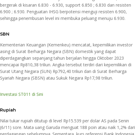
bergerak di kisaran 6.830 - 6.930, support 6.850 ; 6.830 dan resisten
6.900 ; 6.930. Penguatan IHSG berpotensi menguji resisten 6.900,
sehingga penembusan level ini membuka peluang menuju 6.930.
SBN
Kementerian Keuangan (Kemenkeu) mencatat, kepemilikan investor
asing di Surat Berharga Negara (SBN) domestik yang dapat
diperdagangkan sepanjang tahun berjalan hingga Oktober 2023
mencapai Rp810,38 triliun. Angka tersebut terdiri dari kepemilikan di
Surat Utang Negara (SUN) Rp792,40 triliun dan di Surat Berharga
Syariah Negara (SBSN) atau Sukuk Negara Rp17,98 triliun.
Investasi ST011 di Sini
Rupiah
Nilai tukar rupiah ditutup di level Rp15.539 per dolar AS pada Senin
(6/11) sore. Mata uang Garuda menguat 188 poin atau naik 1,2% dari
perdagangan sebelumnya. Sementara, kurs referensi Bank Indonesia