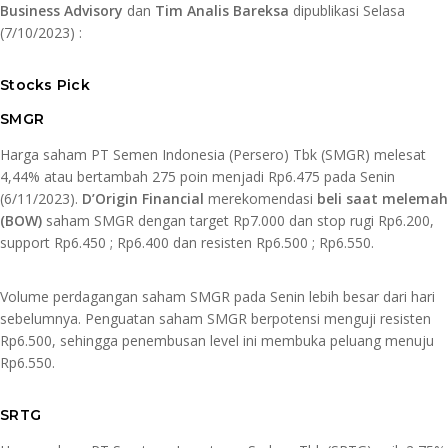
Business Advisory
dan
Tim Analis Bareksa
dipublikasi Selasa
(7/10/2023) :
Stocks Pick
SMGR
Harga saham PT Semen Indonesia (Persero) Tbk (SMGR) melesat
4,44% atau bertambah 275 poin menjadi Rp6.475 pada Senin
(6/11/2023).
D’Origin Financial
merekomendasi
beli saat melemah
(BOW)
saham SMGR dengan target Rp7.000 dan stop rugi Rp6.200,
support Rp6.450 ; Rp6.400 dan resisten Rp6.500 ; Rp6.550.
Volume perdagangan saham SMGR pada Senin lebih besar dari hari
sebelumnya. Penguatan saham SMGR berpotensi menguji resisten
Rp6.500, sehingga penembusan level ini membuka peluang menuju
Rp6.550.
SRTG