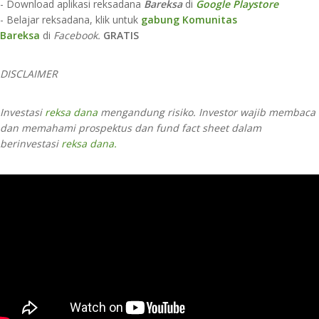
- Download aplikasi reksadana
Bareksa
di
Google Playstore
- Belajar reksadana, klik untuk
gabung Komunitas
Bareksa
di
Facebook.
GRATIS
DISCLAIMER
Investasi
reksa dana
mengandung risiko. Investor wajib membaca
dan memahami prospektus dan fund fact sheet dalam
berinvestasi
reksa dana.