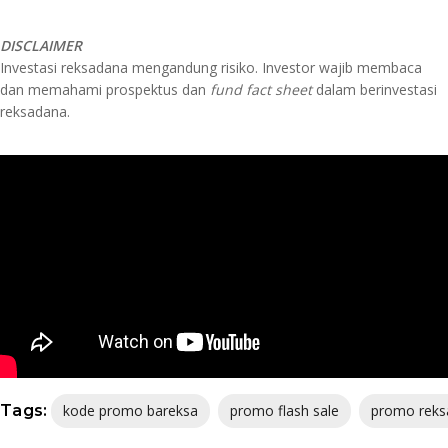
DISCLAIMER​
Investasi reksadana mengandung risiko. Investor wajib membaca
dan memahami prospektus dan
fund fact sheet
dalam berinvestasi
reksadana.
Tags:
kode promo bareksa
promo flash sale
promo reks