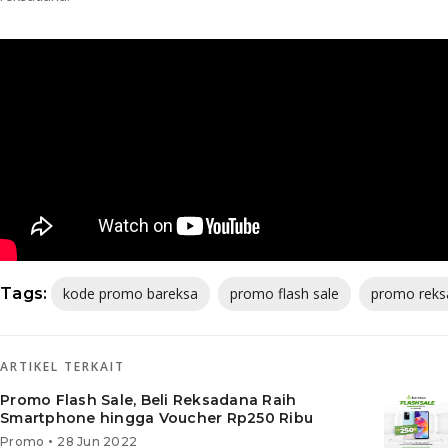
Tags:
kode promo bareksa
promo flash sale
promo reks
ARTIKEL TERKAIT
Promo Flash Sale, Beli Reksadana Raih
Smartphone hingga Voucher Rp250 Ribu
•
Promo
28 Jun 2022