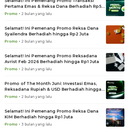
Selamat! Ini Pemenang Promo Transaksi
Pertama Emas & Reksa Dana Berhadiah Rp50
Ribu Mei 2026
•
Promo
2 bulan yang lalu
Selamat! Ini Pemenang Promo Reksa Dana
Syailendra Berhadiah hingga Rp2 Juta
•
Promo
2 bulan yang lalu
Selamat! Ini Pemenang Promo Reksadana
Avrist Feb 2026 Berhadiah hingga Rp1 Juta
•
Promo
2 bulan yang lalu
Promo of The Month Juni: Investasi Emas,
Reksadana Rupiah & USD Berhadiah hingga
Rp2,5 Juta
•
Promo
2 bulan yang lalu
Selamat! Ini Pemenang Promo Reksa Dana
KIM Berhadiah hingga Rp1 Juta
•
Promo
3 bulan yang lalu