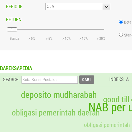
PERIODE
RETURN
Beta
Stan
Semua
> 0%
> 5%
> 10%
> 15%
> 20%
BAREKSAPEDIA
INDEKS
A
SEARCH
deposito mudharabah
good till
NAB per u
obligasi pemerintah daerah
obligasi pemerintah