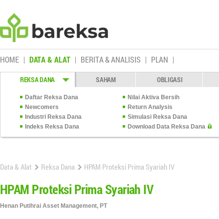
HOME
DATA & ALAT
BERITA & ANALISIS
PLAN
REKSA DANA
SAHAM
OBLIGASI
Daftar Reksa Dana
Nilai Aktiva Bersih
Newcomers
Return Analysis
Industri Reksa Dana
Simulasi Reksa Dana
Indeks Reksa Dana
Download Data Reksa Dana
Data & Alat
Reksa Dana
HPAM Proteksi Prima Syariah IV
HPAM Proteksi Prima Syariah IV
Henan Putihrai Asset Management, PT