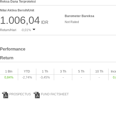
Reksa Dana Terproteksi
Nilai Aktiva Bersih/Unit
Barometer Bareksa
1.006,04
IDR
Not Rated
Return/Hari
-0,01%
Performance
Return
1 Bln
YTD
1 Th
3 Th
5 Th
10 Th
Inc
0,84%
-2,74%
-3,45%
-
-
-
0
PROSPECTUS
FUND FACTSHEET