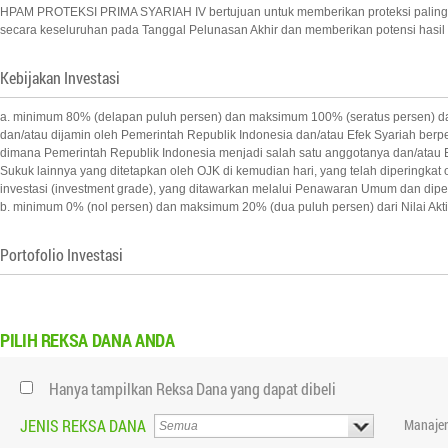
HPAM PROTEKSI PRIMA SYARIAH IV bertujuan untuk memberikan proteksi paling se
secara keseluruhan pada Tanggal Pelunasan Akhir dan memberikan potensi hasil in
Kebijakan Investasi
a. minimum 80% (delapan puluh persen) dan maksimum 100% (seratus persen) dari
dan/atau dijamin oleh Pemerintah Republik Indonesia dan/atau Efek Syariah berp
dimana Pemerintah Republik Indonesia menjadi salah satu anggotanya dan/atau E
Sukuk lainnya yang ditetapkan oleh OJK di kemudian hari, yang telah diperingkat
investasi (investment grade), yang ditawarkan melalui Penawaran Umum dan dip
b. minimum 0% (nol persen) dan maksimum 20% (dua puluh persen) dari Nilai Akti
Portofolio Investasi
PILIH
REKSA DANA ANDA
Hanya tampilkan Reksa Dana yang dapat dibeli
JENIS REKSA DANA
Manajer