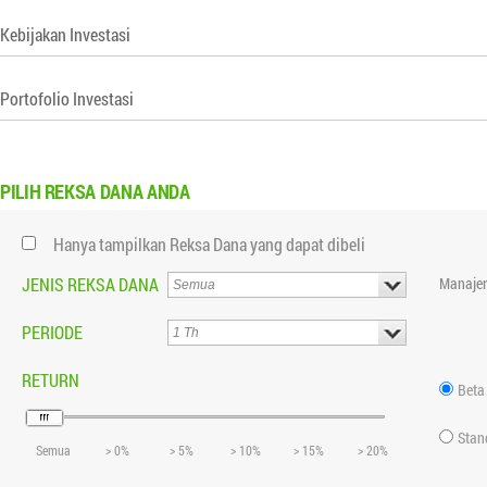
Kebijakan Investasi
Portofolio Investasi
PILIH
REKSA DANA ANDA
Hanya tampilkan Reksa Dana yang dapat dibeli
JENIS REKSA DANA
Manajer
PERIODE
RETURN
Beta
Stan
Semua
> 0%
> 5%
> 10%
> 15%
> 20%