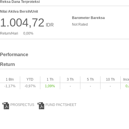
Reksa Dana Terproteksi
Nilai Aktiva Bersih/Unit
Barometer Bareksa
1.004,72
IDR
Not Rated
Return/Hari
0,00%
Performance
Return
1 Bln
YTD
1 Th
3 Th
5 Th
10 Th
Inc
-1,17%
-0,97%
1,09%
-
-
-
0
PROSPECTUS
FUND FACTSHEET