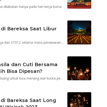
na dilakukan hanya pada hari kerja bursa
 di Bareksa Saat Libur
Emas fisik digital di Bareksa Emas bisa dibeli kapan saja dan ST012 selama masa penawaran dan target penerbitannya masih ada
sila dan Cuti Bersama
ih Bisa Dipesan?
Justru dengan adanya long weekend saat ini, maka peluang untuk bisa menang war kuota pemesanan ST010 jadi semakin besar
 di Bareksa Saat Long