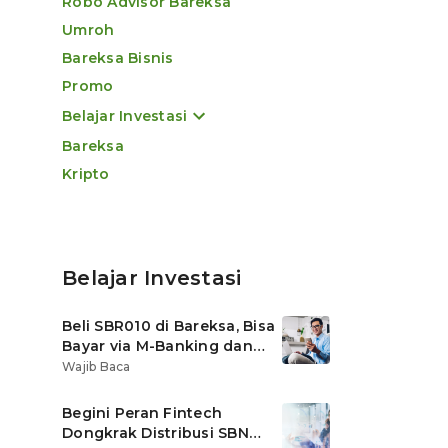
Robo Advisor Bareksa
Umroh
Bareksa Bisnis
Promo
Belajar Investasi
Bareksa
Kripto
Belajar Investasi
Beli SBR010 di Bareksa, Bisa
Bayar via M-Banking dan
OVO di Tokopedia
Wajib Baca
Begini Peran Fintech
Dongkrak Distribusi SBN