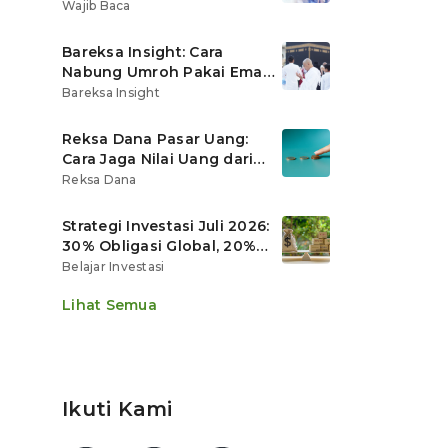
Ritel
Wajib Baca
Bareksa Insight: Cara
Nabung Umroh Pakai Emas
Digital agar Nilainya
Bareksa Insight
Tumbuh Lebih Cepat
Reksa Dana Pasar Uang:
Cara Jaga Nilai Uang dari
Gerusan Inflasi
Reksa Dana
Strategi Investasi Juli 2026:
30% Obligasi Global, 20%
Emas, Saham Ekspor Jadi
Belajar Investasi
Andalan?
Lihat Semua
Ikuti Kami