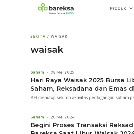
Produk
Bareksa Prioritas
Tentang Bareksa
Berita dan Analisis
Saham
BERITA
/ WAISAK
Menyediakan layanan manajemen kekaya
Kenali rekam jejak dan
Informasi terkini dan tepercaya terkait
Transaksi cepat,
all in one
di halaman
dengan penasihat investasi independen.
keunggulan kami.
investasi di Indonesia.
Order.
waisak
Emas
Bebas pilih partner penyimpanan, harga
Saham
•
08 Mei 2025
relatif stabil.
Hari Raya Waisak 2025 Bursa Lib
Saham, Reksadana dan Emas di
Saham
•
20 Mei 2024
Begini Proses Transaksi Reksa
Bareksa Saat Libur Waisak 202