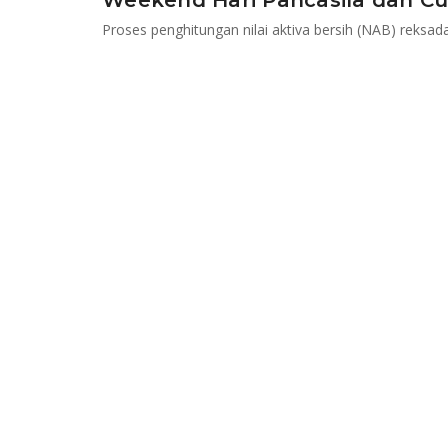
Weekend Hari Pancasila dan Cu
Proses penghitungan nilai aktiva bersih (NAB) reksad