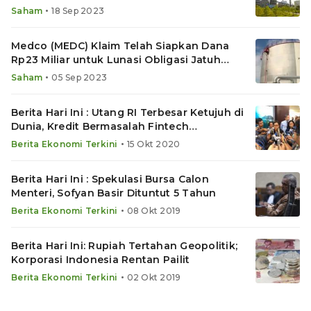
•
Saham
18 Sep 2023
Medco (MEDC) Klaim Telah Siapkan Dana
Rp23 Miliar untuk Lunasi Obligasi Jatuh
Tempo
•
Saham
05 Sep 2023
Berita Hari Ini : Utang RI Terbesar Ketujuh di
Dunia, Kredit Bermasalah Fintech
Melambung
•
Berita Ekonomi Terkini
15 Okt 2020
Berita Hari Ini : Spekulasi Bursa Calon
Menteri, Sofyan Basir Dituntut 5 Tahun
•
Berita Ekonomi Terkini
08 Okt 2019
Berita Hari Ini: Rupiah Tertahan Geopolitik;
Korporasi Indonesia Rentan Pailit
•
Berita Ekonomi Terkini
02 Okt 2019