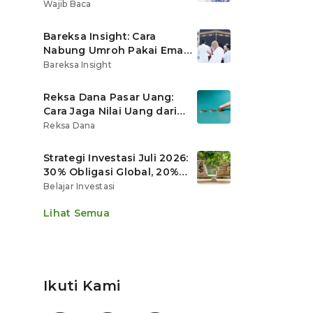
Ritel
Wajib Baca
Bareksa Insight: Cara
Nabung Umroh Pakai Emas
Digital agar Nilainya
Bareksa Insight
Tumbuh Lebih Cepat
Reksa Dana Pasar Uang:
Cara Jaga Nilai Uang dari
Gerusan Inflasi
Reksa Dana
Strategi Investasi Juli 2026:
30% Obligasi Global, 20%
Emas, Saham Ekspor Jadi
Belajar Investasi
Andalan?
Lihat Semua
Ikuti Kami