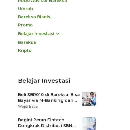
Robo Advisor Bareksa
Umroh
Bareksa Bisnis
Promo
Belajar Investasi
Bareksa
Kripto
Belajar Investasi
Beli SBR010 di Bareksa, Bisa
Bayar via M-Banking dan
OVO di Tokopedia
Wajib Baca
Begini Peran Fintech
Dongkrak Distribusi SBN