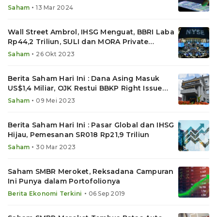
•
Saham
13 Mar 2024
Wall Street Ambrol, IHSG Menguat, BBRI Laba
Rp44,2 Triliun, SULI dan MORA Private
Placement
•
Saham
26 Okt 2023
Berita Saham Hari Ini : Dana Asing Masuk
US$1,4 Miliar, OJK Restui BBKP Right Issue
Rp12 Triliun
•
Saham
09 Mei 2023
Berita Saham Hari Ini : Pasar Global dan IHSG
Hijau, Pemesanan SR018 Rp21,9 Triliun
•
Saham
30 Mar 2023
Saham SMBR Meroket, Reksadana Campuran
Ini Punya dalam Portofolionya
•
Berita Ekonomi Terkini
06 Sep 2019