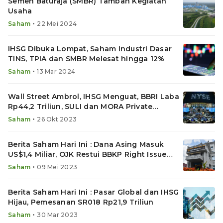
Semen Baturaja (SMBR) Tambah Kegiatan
Usaha
•
Saham
22 Mei 2024
IHSG Dibuka Lompat, Saham Industri Dasar
TINS, TPIA dan SMBR Melesat hingga 12%
•
Saham
13 Mar 2024
Wall Street Ambrol, IHSG Menguat, BBRI Laba
Rp44,2 Triliun, SULI dan MORA Private
Placement
•
Saham
26 Okt 2023
Berita Saham Hari Ini : Dana Asing Masuk
US$1,4 Miliar, OJK Restui BBKP Right Issue
Rp12 Triliun
•
Saham
09 Mei 2023
Berita Saham Hari Ini : Pasar Global dan IHSG
Hijau, Pemesanan SR018 Rp21,9 Triliun
•
Saham
30 Mar 2023