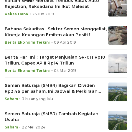
Saham SMBR Meroket Tembus Batas Auto
Rejection, Reksadana Ini Ikut Melesat
•
Reksa Dana
26 Jun 2019
Bahana Sekuritas : Sektor Semen Menggeliat,
Kinerja Keuangan Emiten akan Positif
•
Berita Ekonomi Terkini
09 Apr 2019
Berita Hari Ini : Target Penjualan SR-011 Rp10
Triliun, Capex AP II Rp14 Triliun
•
Berita Ekonomi Terkini
04 Mar 2019
Semen Baturaja (SMBR) Bagikan Dividen
Rp3,46 per Saham, Ini Jadwal & Perkiraan
Yield
•
Saham
3 bulan yang lalu
Semen Baturaja (SMBR) Tambah Kegiatan
Usaha
•
Saham
22 Mei 2024