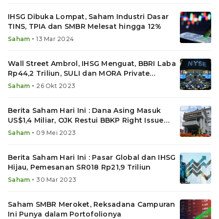
IHSG Dibuka Lompat, Saham Industri Dasar
TINS, TPIA dan SMBR Melesat hingga 12%
•
Saham
13 Mar 2024
Wall Street Ambrol, IHSG Menguat, BBRI Laba
Rp44,2 Triliun, SULI dan MORA Private
Placement
•
Saham
26 Okt 2023
Berita Saham Hari Ini : Dana Asing Masuk
US$1,4 Miliar, OJK Restui BBKP Right Issue
Rp12 Triliun
•
Saham
09 Mei 2023
Berita Saham Hari Ini : Pasar Global dan IHSG
Hijau, Pemesanan SR018 Rp21,9 Triliun
•
Saham
30 Mar 2023
Saham SMBR Meroket, Reksadana Campuran
Ini Punya dalam Portofolionya