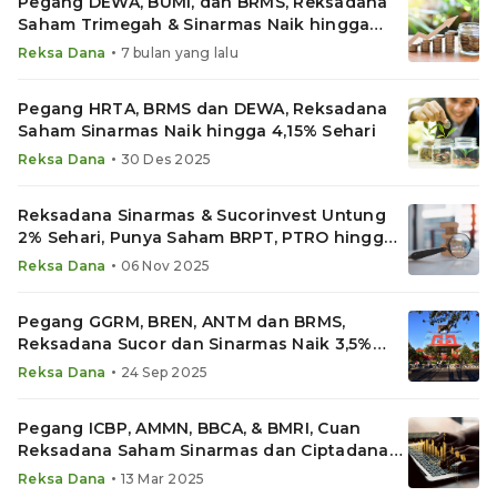
Pegang DEWA, BUMI, dan BRMS, Reksadana
Saham Trimegah & Sinarmas Naik hingga
3,57% Sehari
•
Reksa Dana
7 bulan yang lalu
Pegang HRTA, BRMS dan DEWA, Reksadana
Saham Sinarmas Naik hingga 4,15% Sehari
•
Reksa Dana
30 Des 2025
Reksadana Sinarmas & Sucorinvest Untung
2% Sehari, Punya Saham BRPT, PTRO hingga
BRMS
•
Reksa Dana
06 Nov 2025
Pegang GGRM, BREN, ANTM dan BRMS,
Reksadana Sucor dan Sinarmas Naik 3,5%
Sehari
•
Reksa Dana
24 Sep 2025
Pegang ICBP, AMMN, BBCA, & BMRI, Cuan
Reksadana Saham Sinarmas dan Ciptadana
Melesat
•
Reksa Dana
13 Mar 2025