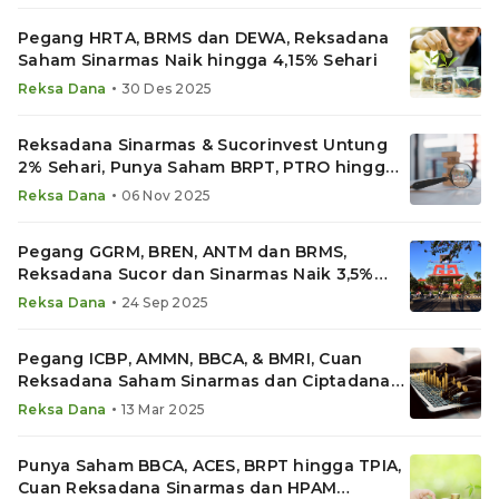
Pegang HRTA, BRMS dan DEWA, Reksadana
Saham Sinarmas Naik hingga 4,15% Sehari
•
Reksa Dana
30 Des 2025
Reksadana Sinarmas & Sucorinvest Untung
2% Sehari, Punya Saham BRPT, PTRO hingga
BRMS
•
Reksa Dana
06 Nov 2025
Pegang GGRM, BREN, ANTM dan BRMS,
Reksadana Sucor dan Sinarmas Naik 3,5%
Sehari
•
Reksa Dana
24 Sep 2025
Pegang ICBP, AMMN, BBCA, & BMRI, Cuan
Reksadana Saham Sinarmas dan Ciptadana
Melesat
•
Reksa Dana
13 Mar 2025
Punya Saham BBCA, ACES, BRPT hingga TPIA,
Cuan Reksadana Sinarmas dan HPAM