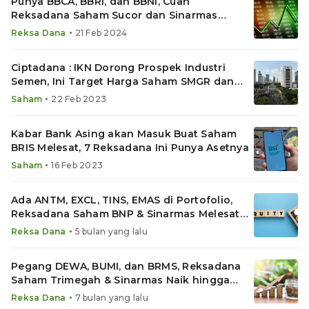
Punya BBCA, BBRI, dan BBNI, Cuan
Reksadana Saham Sucor dan Sinarmas
Melesat Saat IHSG Naik
•
Reksa Dana
21 Feb 2024
Ciptadana : IKN Dorong Prospek Industri
Semen, Ini Target Harga Saham SMGR dan
INTP
•
Saham
22 Feb 2023
Kabar Bank Asing akan Masuk Buat Saham
BRIS Melesat, 7 Reksadana Ini Punya Asetnya
•
Saham
16 Feb 2023
Ada ANTM, EXCL, TINS, EMAS di Portofolio,
Reksadana Saham BNP & Sinarmas Melesat
hingga 2% Sehari
•
Reksa Dana
5 bulan yang lalu
Pegang DEWA, BUMI, dan BRMS, Reksadana
Saham Trimegah & Sinarmas Naik hingga
3,57% Sehari
•
Reksa Dana
7 bulan yang lalu