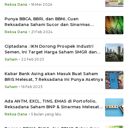
Melesat
•
Reksa Dana
16 Mei 2024
Punya BBCA, BBRI, dan BBNI, Cuan
Reksadana Saham Sucor dan Sinarmas
Melesat Saat IHSG Naik
•
Reksa Dana
21 Feb 2024
Ciptadana : IKN Dorong Prospek Industri
Semen, Ini Target Harga Saham SMGR dan
INTP
•
Saham
22 Feb 2023
Kabar Bank Asing akan Masuk Buat Saham
BRIS Melesat, 7 Reksadana Ini Punya Asetnya
•
Saham
16 Feb 2023
Ada ANTM, EXCL, TINS, EMAS di Portofolio,
Reksadana Saham BNP & Sinarmas Melesat
hingga 2% Sehari
•
Reksa Dana
5 bulan yang lalu