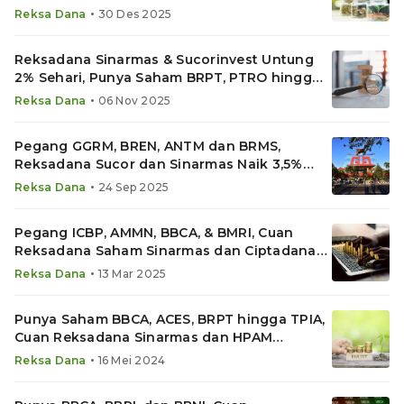
•
Reksa Dana
30 Des 2025
Reksadana Sinarmas & Sucorinvest Untung
2% Sehari, Punya Saham BRPT, PTRO hingga
BRMS
•
Reksa Dana
06 Nov 2025
Pegang GGRM, BREN, ANTM dan BRMS,
Reksadana Sucor dan Sinarmas Naik 3,5%
Sehari
•
Reksa Dana
24 Sep 2025
Pegang ICBP, AMMN, BBCA, & BMRI, Cuan
Reksadana Saham Sinarmas dan Ciptadana
Melesat
•
Reksa Dana
13 Mar 2025
Punya Saham BBCA, ACES, BRPT hingga TPIA,
Cuan Reksadana Sinarmas dan HPAM
Melesat
•
Reksa Dana
16 Mei 2024