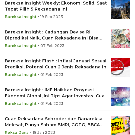
Bareksa Insight Weekly: Ekonomi Solid, Saat
Tepat Pilih 5 Reksadana Ini
•
Bareksa Insight
19 Feb 2023
Bareksa Insight : Cadangan Devisa RI
Diprediksi Naik, Cuan Reksadana Ini Bisa
Meroket
•
Bareksa Insight
07 Feb 2023
Bareksa Insight Flash : Inflasi Januari Sesuai
Prediksi, Potensi Cuan 2 Jenis Reksadana Ini
•
Bareksa Insight
01 Feb 2023
Bareksa Insight : IMF Naikkan Proyeksi
Ekonomi Global, Ini Tips Agar Investasi Cuan
Maksimal
•
Bareksa Insight
01 Feb 2023
Cuan Reksadana Schroder dan Danareksa
Melesat, Punya Saham BMRI, GOTO, BBCA
hingga MDKA
•
Reksa Dana
18 Jan 2023