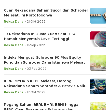
Cuan Reksadana Saham Sucor dan Schroder
Melesat, Ini Portofolionya
•
Reksa Dana
21 Okt 2022
10 Reksadana Ini Juara Cuan Saat IHSG
Hampir Menyentuh Level Tertinggi
•
Reksa Dana
16 Sep 2022
Indeks Menguat, Schroder 90 Plus Equity
Fund dan Schroder Dana Istimewa Melesat
•
Reksa Dana
03 Feb 2022
ICBP, MYOR & KLBF Melesat, Dorong
Reksadana Saham Schroder & Batavia Naik
hingga 1,7% Sehari
•
Reksa Dana
17 Okt 2025
Pegang Saham BBRI, BMRI, BBNI hingga
IMPC, Cuan Reksadana Schroder dan