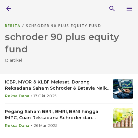
BERITA
/ SCHRODER 90 PLUS EQUITY FUND
schroder 90 plus equity
fund
13 artikel
ICBP, MYOR & KLBF Melesat, Dorong
Reksadana Saham Schroder & Batavia Naik
hingga 1,7% Sehari
•
Reksa Dana
17 Okt 2025
Pegang Saham BBRI, BMRI, BBNI hingga
IMPC, Cuan Reksadana Schroder dan
Manulife Melesat
•
Reksa Dana
26 Mar 2025