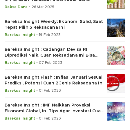
Manulife Melesat
•
Reksa Dana
26 Mar 2025
Bareksa Insight Weekly: Ekonomi Solid, Saat
Tepat Pilih 5 Reksadana Ini
•
Bareksa Insight
19 Feb 2023
Bareksa Insight : Cadangan Devisa RI
Diprediksi Naik, Cuan Reksadana Ini Bisa
Meroket
•
Bareksa Insight
07 Feb 2023
Bareksa Insight Flash : Inflasi Januari Sesuai
Prediksi, Potensi Cuan 2 Jenis Reksadana Ini
•
Bareksa Insight
01 Feb 2023
Bareksa Insight : IMF Naikkan Proyeksi
Ekonomi Global, Ini Tips Agar Investasi Cuan
Maksimal
•
Bareksa Insight
01 Feb 2023