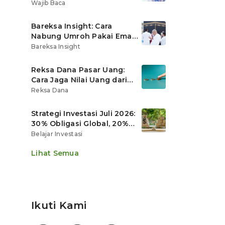
Ritel
Wajib Baca
Bareksa Insight: Cara
Nabung Umroh Pakai Emas
Digital agar Nilainya
Bareksa Insight
Tumbuh Lebih Cepat
Reksa Dana Pasar Uang:
Cara Jaga Nilai Uang dari
Gerusan Inflasi
Reksa Dana
Strategi Investasi Juli 2026:
30% Obligasi Global, 20%
Emas, Saham Ekspor Jadi
Belajar Investasi
Andalan?
Lihat Semua
Ikuti Kami