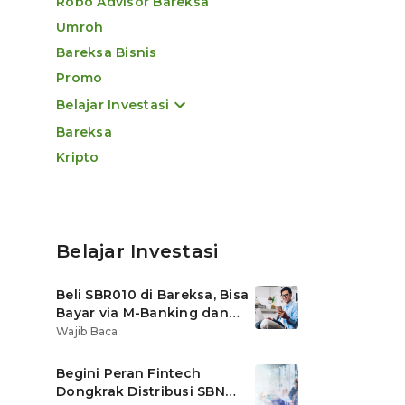
Robo Advisor Bareksa
Umroh
Bareksa Bisnis
Promo
Belajar Investasi
Bareksa
Kripto
Belajar Investasi
Beli SBR010 di Bareksa, Bisa
Bayar via M-Banking dan
OVO di Tokopedia
Wajib Baca
Begini Peran Fintech
Dongkrak Distribusi SBN