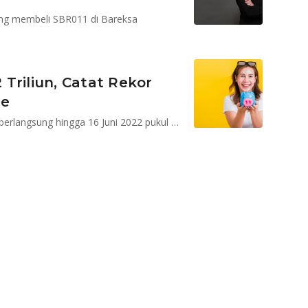
ang membeli SBR011 di Bareksa
Triliun, Catat Rekor
le
Masa penawaran hanya tinggal sepekan, atau masih berlangsung hingga 16 Juni 2022 pukul 10.00 WIB