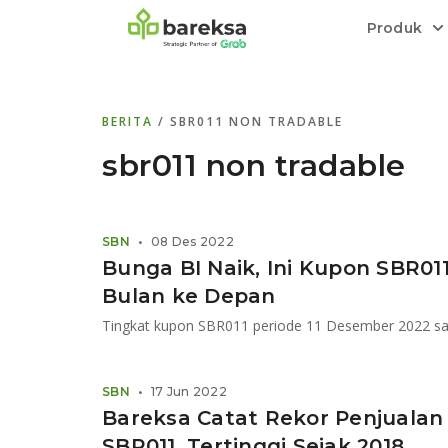
Produk
Bareksa Prioritas
Tentang Bareksa
Berita dan Analisis
Saham
BERITA
/ SBR011 NON TRADABLE
Menyediakan layanan manajemen kekaya
Kenali rekam jejak dan
Informasi terkini dan tepercaya terkait
Transaksi cepat,
all in one
di halaman
dengan penasihat investasi independen.
keunggulan kami.
investasi di Indonesia.
Order.
sbr011 non tradable
Emas
Bebas pilih partner penyimpanan, harga
SBN
•
08 Des 2022
relatif stabil.
Bunga BI Naik, Ini Kupon SBR01
Bulan ke Depan
SBN
•
17 Jun 2022
Bareksa Catat Rekor Penjualan
SBR011, Tertinggi Sejak 2018