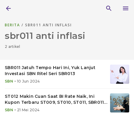
BERITA
/ SBR011 ANTI INFLASI
sbr011 anti inflasi
2 artikel
SBR011 Jatuh Tempo Hari Ini, Yuk Lanjut
Investasi SBN Ritel Seri SBR013
•
SBN
10 Jun 2024
ST012 Makin Cuan Saat BI Rate Naik, Ini
Kupon Terbaru ST009, ST010, ST011, SBR011
dan SBR012
•
SBN
21 Mei 2024