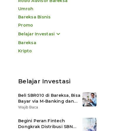
Robo Advisor Bareksa
Umroh
Bareksa Bisnis
Promo
Belajar Investasi
Bareksa
Kripto
Belajar Investasi
Beli SBR010 di Bareksa, Bisa
Bayar via M-Banking dan
OVO di Tokopedia
Wajib Baca
Begini Peran Fintech
Dongkrak Distribusi SBN