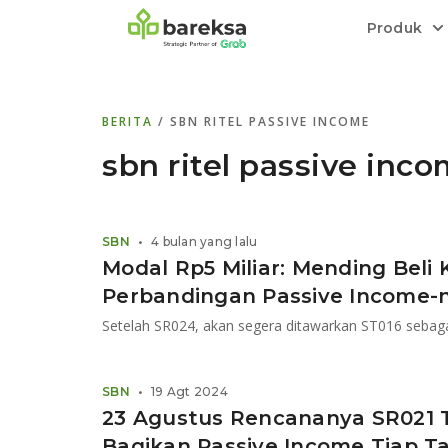
Produk
Bareksa Prioritas
Tentang Bareksa
Berita dan Analisis
Saham
BERITA
/ SBN RITEL PASSIVE INCOME
Menyediakan layanan manajemen kekaya
Kenali rekam jejak dan
Informasi terkini dan tepercaya terkait
Transaksi cepat,
all in one
di halaman
dengan penasihat investasi independen.
keunggulan kami.
investasi di Indonesia.
Order.
sbn ritel passive inc
Emas
Bebas pilih partner penyimpanan, harga
SBN
•
4 bulan yang lalu
relatif stabil.
Modal Rp5 Miliar: Mending Beli 
Perbandingan Passive Income-
SBN
•
19 Agt 2024
23 Agustus Rencananya SR021 Te
Bagikan Passive Income Tiap T