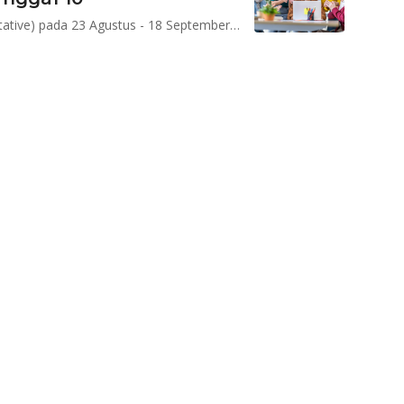
Sukuk Ritel/SR seri SR021 rencananya diterbitkan (tentative) pada 23 Agustus - 18 September 2024