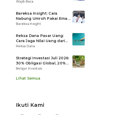
Ritel
Wajib Baca
Bareksa Insight: Cara
Nabung Umroh Pakai Emas
Digital agar Nilainya
Bareksa Insight
Tumbuh Lebih Cepat
Reksa Dana Pasar Uang:
Cara Jaga Nilai Uang dari
Gerusan Inflasi
Reksa Dana
Strategi Investasi Juli 2026:
30% Obligasi Global, 20%
Emas, Saham Ekspor Jadi
Belajar Investasi
Andalan?
Lihat Semua
Ikuti Kami