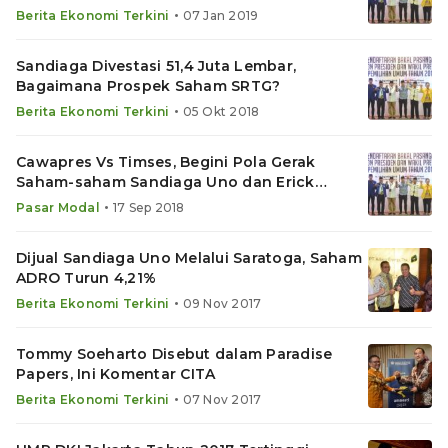
•
Berita Ekonomi Terkini
07 Jan 2019
Sandiaga Divestasi 51,4 Juta Lembar,
Bagaimana Prospek Saham SRTG?
•
Berita Ekonomi Terkini
05 Okt 2018
Cawapres Vs Timses, Begini Pola Gerak
Saham-saham Sandiaga Uno dan Erick
Thohir
•
Pasar Modal
17 Sep 2018
Dijual Sandiaga Uno Melalui Saratoga, Saham
ADRO Turun 4,21%
•
Berita Ekonomi Terkini
09 Nov 2017
Tommy Soeharto Disebut dalam Paradise
Papers, Ini Komentar CITA
•
Berita Ekonomi Terkini
07 Nov 2017