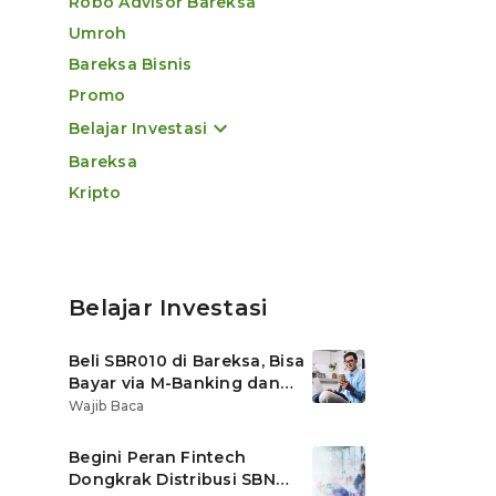
Robo Advisor Bareksa
Umroh
Bareksa Bisnis
Promo
Belajar Investasi
Bareksa
Kripto
Belajar Investasi
Beli SBR010 di Bareksa, Bisa
Bayar via M-Banking dan
OVO di Tokopedia
Wajib Baca
Begini Peran Fintech
Dongkrak Distribusi SBN