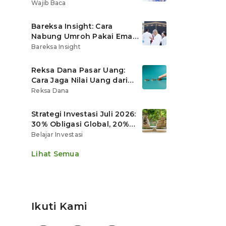
Ritel
Wajib Baca
Bareksa Insight: Cara
Nabung Umroh Pakai Emas
Digital agar Nilainya
Bareksa Insight
Tumbuh Lebih Cepat
Reksa Dana Pasar Uang:
Cara Jaga Nilai Uang dari
Gerusan Inflasi
Reksa Dana
Strategi Investasi Juli 2026:
30% Obligasi Global, 20%
Emas, Saham Ekspor Jadi
Belajar Investasi
Andalan?
Lihat Semua
Ikuti Kami