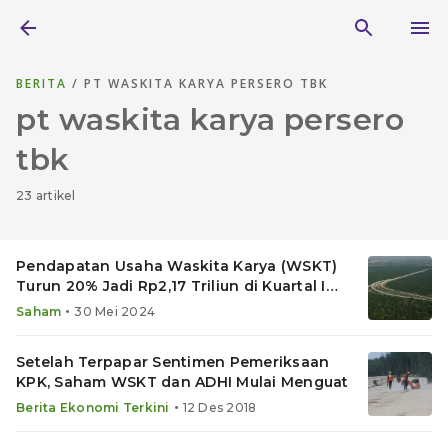
BERITA
/ PT WASKITA KARYA PERSERO TBK
pt waskita karya persero
tbk
23 artikel
Pendapatan Usaha Waskita Karya (WSKT)
Turun 20% Jadi Rp2,17 Triliun di Kuartal I
2024
•
Saham
30 Mei 2024
Setelah Terpapar Sentimen Pemeriksaan
KPK, Saham WSKT dan ADHI Mulai Menguat
•
Berita Ekonomi Terkini
12 Des 2018