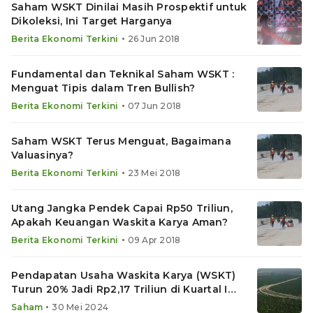
Saham WSKT Dinilai Masih Prospektif untuk
Dikoleksi, Ini Target Harganya
•
Berita Ekonomi Terkini
26 Jun 2018
Fundamental dan Teknikal Saham WSKT :
Menguat Tipis dalam Tren Bullish?
•
Berita Ekonomi Terkini
07 Jun 2018
Saham WSKT Terus Menguat, Bagaimana
Valuasinya?
•
Berita Ekonomi Terkini
23 Mei 2018
Utang Jangka Pendek Capai Rp50 Triliun,
Apakah Keuangan Waskita Karya Aman?
•
Berita Ekonomi Terkini
09 Apr 2018
Pendapatan Usaha Waskita Karya (WSKT)
Turun 20% Jadi Rp2,17 Triliun di Kuartal I
2024
•
Saham
30 Mei 2024