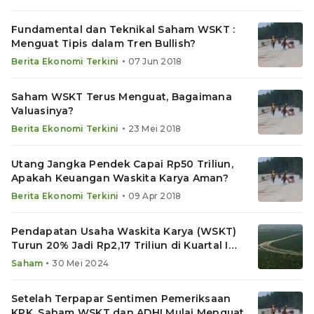
Fundamental dan Teknikal Saham WSKT :
Menguat Tipis dalam Tren Bullish?
•
Berita Ekonomi Terkini
07 Jun 2018
Saham WSKT Terus Menguat, Bagaimana
Valuasinya?
•
Berita Ekonomi Terkini
23 Mei 2018
Utang Jangka Pendek Capai Rp50 Triliun,
Apakah Keuangan Waskita Karya Aman?
•
Berita Ekonomi Terkini
09 Apr 2018
Pendapatan Usaha Waskita Karya (WSKT)
Turun 20% Jadi Rp2,17 Triliun di Kuartal I
2024
•
Saham
30 Mei 2024
Setelah Terpapar Sentimen Pemeriksaan
KPK, Saham WSKT dan ADHI Mulai Menguat