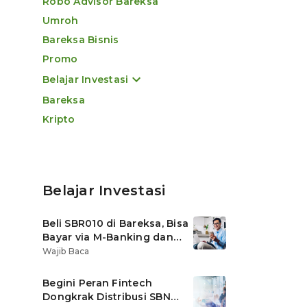
Robo Advisor Bareksa
Umroh
Bareksa Bisnis
Promo
Belajar Investasi
Bareksa
Kripto
Belajar Investasi
Beli SBR010 di Bareksa, Bisa
Bayar via M-Banking dan
OVO di Tokopedia
Wajib Baca
Begini Peran Fintech
Dongkrak Distribusi SBN