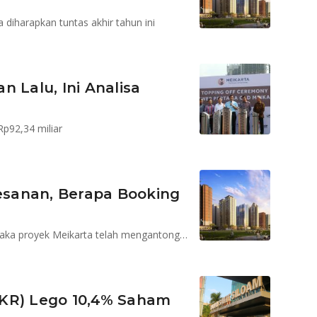
a diharapkan tuntas akhir tahun ini
 Lalu, Ini Analisa
Rp92,34 miliar
sanan, Berapa Booking
Jika boking fee Rp 2 juta per unit untuk 99.300 unit, maka proyek Meikarta telah mengantongi nilai pesanan Rp 198 miliar
PKR) Lego 10,4% Saham