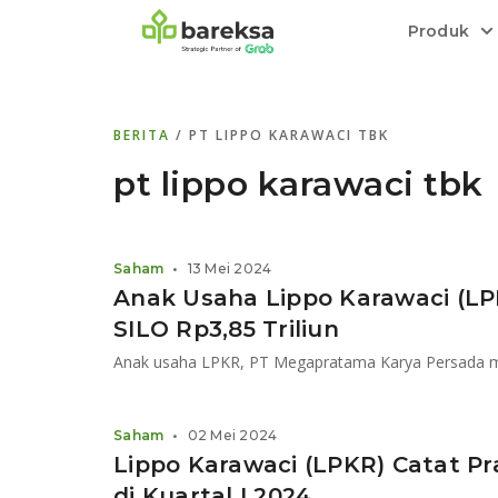
Produk
Bareksa Prioritas
Tentang Bareksa
Berita dan Analisis
Saham
BERITA
/ PT LIPPO KARAWACI TBK
Menyediakan layanan manajemen kekaya
Kenali rekam jejak dan
Informasi terkini dan tepercaya terkait
Transaksi cepat,
all in one
di halaman
dengan penasihat investasi independen.
keunggulan kami.
investasi di Indonesia.
Order.
pt lippo karawaci tbk
Emas
Bebas pilih partner penyimpanan, harga
Saham
•
13 Mei 2024
relatif stabil.
Anak Usaha Lippo Karawaci (L
SILO Rp3,85 Triliun
Saham
•
02 Mei 2024
Lippo Karawaci (LPKR) Catat Pra
di Kuartal I 2024