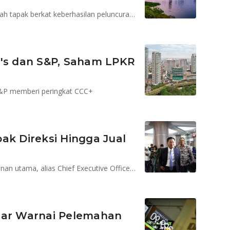
Penjualan pada kuartal I 2024 didominasi produk rumah tapak berkat keberhasilan peluncuran Park Serpong
y's dan S&P, Saham LPKR
S&P memberi peringkat CCC+
ak Direksi Hingga Jual
John Riady, putra James Riady diangkat menjadi pimpinan utama, alias Chief Executive Officer (CEO)
iar Warnai Pelemahan