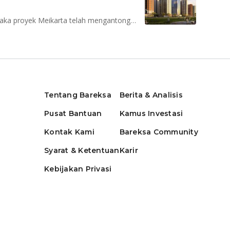
Jika boking fee Rp 2 juta per unit untuk 99.300 unit, maka proyek Meikarta telah mengantongi nilai pesanan Rp 198 miliar
Tentang Bareksa
Berita & Analisis
Pusat Bantuan
Kamus Investasi
Kontak Kami
Bareksa Community
Syarat & Ketentuan
Karir
Kebijakan Privasi