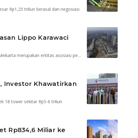
sar Rp1,25 triliun berasal dari negosiasi
elasan Lippo Karawaci
PT Mahkota Sentosa Utama sebagai pemilik proyek Meikarta merupakan entitas asosiasi perseroan
, Investor Khawatirkan
k 18 tower sekitar Rp5-6 triliun
et Rp834,6 Miliar ke