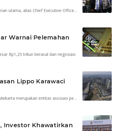
John Riady, putra James Riady diangkat menjadi pimpinan utama, alias Chief Executive Officer (CEO)
iar Warnai Pelemahan
sar Rp1,25 triliun berasal dari negosiasi
elasan Lippo Karawaci
PT Mahkota Sentosa Utama sebagai pemilik proyek Meikarta merupakan entitas asosiasi perseroan
, Investor Khawatirkan