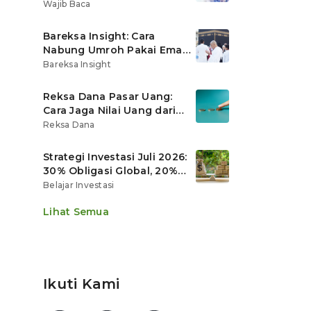
Ritel
Wajib Baca
Bareksa Insight: Cara
Nabung Umroh Pakai Emas
Digital agar Nilainya
Bareksa Insight
Tumbuh Lebih Cepat
Reksa Dana Pasar Uang:
Cara Jaga Nilai Uang dari
Gerusan Inflasi
Reksa Dana
Strategi Investasi Juli 2026:
30% Obligasi Global, 20%
Emas, Saham Ekspor Jadi
Belajar Investasi
Andalan?
Lihat Semua
Ikuti Kami