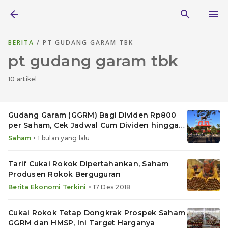
BERITA
/ PT GUDANG GARAM TBK
pt gudang garam tbk
10 artikel
Gudang Garam (GGRM) Bagi Dividen Rp800
per Saham, Cek Jadwal Cum Dividen hingga
Pembayarannya
•
Saham
1 bulan yang lalu
Tarif Cukai Rokok Dipertahankan, Saham
Produsen Rokok Berguguran
•
Berita Ekonomi Terkini
17 Des 2018
Cukai Rokok Tetap Dongkrak Prospek Saham
GGRM dan HMSP, Ini Target Harganya