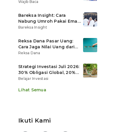
Ritel
Wajib Baca
Bareksa Insight: Cara
Nabung Umroh Pakai Emas
Digital agar Nilainya
Bareksa Insight
Tumbuh Lebih Cepat
Reksa Dana Pasar Uang:
Cara Jaga Nilai Uang dari
Gerusan Inflasi
Reksa Dana
Strategi Investasi Juli 2026:
30% Obligasi Global, 20%
Emas, Saham Ekspor Jadi
Belajar Investasi
Andalan?
Lihat Semua
Ikuti Kami