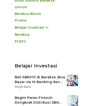
Robo Advisor Bareksa
Umroh
Bareksa Bisnis
Promo
Belajar Investasi
Bareksa
Kripto
Belajar Investasi
Beli SBR010 di Bareksa, Bisa
Bayar via M-Banking dan
OVO di Tokopedia
Wajib Baca
Begini Peran Fintech
Dongkrak Distribusi SBN