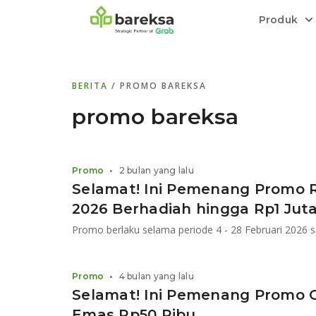
Produk
Bareksa Prioritas
Tentang Bareksa
Berita dan Analisis
Saham
BERITA
/ PROMO BAREKSA
Menyediakan layanan manajemen kekaya
Kenali rekam jejak dan
Informasi terkini dan tepercaya terkait
Transaksi cepat,
all in one
di halaman
dengan penasihat investasi independen.
keunggulan kami.
investasi di Indonesia.
Order.
promo bareksa
Emas
Bebas pilih partner penyimpanan, harga
Promo
•
2 bulan yang lalu
relatif stabil.
Selamat! Ini Pemenang Promo 
2026 Berhadiah hingga Rp1 Jut
Promo berlaku selama periode 4 - 28 Februari 2026 s
Promo
•
4 bulan yang lalu
Selamat! Ini Pemenang Promo 
Emas Rp50 Ribu