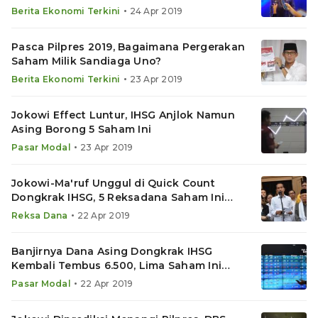
•
Berita Ekonomi Terkini
24 Apr 2019
Pasca Pilpres 2019, Bagaimana Pergerakan
Saham Milik Sandiaga Uno?
•
Berita Ekonomi Terkini
23 Apr 2019
Jokowi Effect Luntur, IHSG Anjlok Namun
Asing Borong 5 Saham Ini
•
Pasar Modal
23 Apr 2019
Jokowi-Ma'ruf Unggul di Quick Count
Dongkrak IHSG, 5 Reksadana Saham Ini
Jawara
•
Reksa Dana
22 Apr 2019
Banjirnya Dana Asing Dongkrak IHSG
Kembali Tembus 6.500, Lima Saham Ini
Diburu
•
Pasar Modal
22 Apr 2019