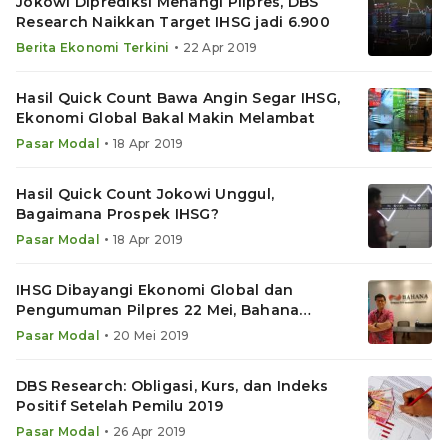
Jokowi Diprediksi Menangi Pilpres, DBS
Research Naikkan Target IHSG jadi 6.900
•
Berita Ekonomi Terkini
22 Apr 2019
Hasil Quick Count Bawa Angin Segar IHSG,
Ekonomi Global Bakal Makin Melambat
•
Pasar Modal
18 Apr 2019
Hasil Quick Count Jokowi Unggul,
Bagaimana Prospek IHSG?
•
Pasar Modal
18 Apr 2019
IHSG Dibayangi Ekonomi Global dan
Pengumuman Pilpres 22 Mei, Bahana
Sarankan Ini
•
Pasar Modal
20 Mei 2019
DBS Research: Obligasi, Kurs, dan Indeks
Positif Setelah Pemilu 2019
•
Pasar Modal
26 Apr 2019