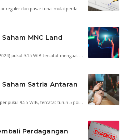
Pembukaan kembali perdagangan saham SPRE di pasar reguler dan pasar tunai mulai perdagangan sesi I hari ini, Senin 29 Juli 2024
n Saham MNC Land
Saham KPIG pada perdagangan hari ini, Kamis (18/7/2024) pukul 9.15 WIB tercatat menguat 4 poin atau 3,45% menjadi Rp120
 Saham Satria Antaran
Saham SAPX pada perdagangan hari ini, Jumat (12/7) per pukul 9.55 WIB, tercatat turun 5 poin atau -0,88% menjadi berada pada posisi Rp1.785
embali Perdagangan