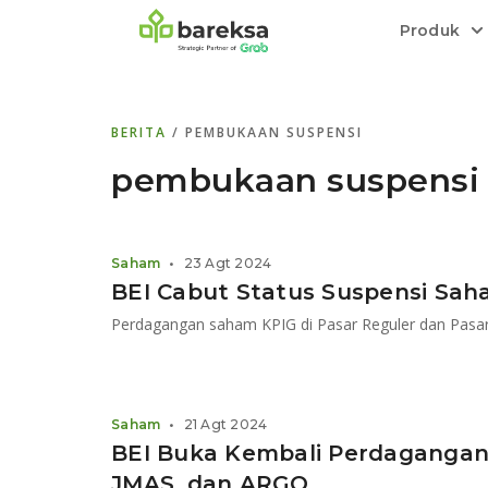
Produk
Bareksa Prioritas
Tentang Bareksa
Berita dan Analisis
Saham
BERITA
/ PEMBUKAAN SUSPENSI
Menyediakan layanan manajemen kekaya
Kenali rekam jejak dan
Informasi terkini dan tepercaya terkait
Transaksi cepat,
all in one
di halaman
dengan penasihat investasi independen.
keunggulan kami.
investasi di Indonesia.
Order.
pembukaan suspensi
Emas
Bebas pilih partner penyimpanan, harga
Saham
•
23 Agt 2024
relatif stabil.
BEI Cabut Status Suspensi Sa
Saham
•
21 Agt 2024
BEI Buka Kembali Perdagangan
JMAS, dan ARGO