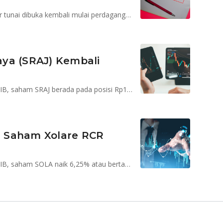
Perdagangan saham KARW di pasar reguler dan pasar tunai dibuka kembali mulai perdagangan sesi I hari ini, 2 Juli 2024
ya (SRAJ) Kembali
Pada perdagangan hari ini, Selasa (27/5) pukul 9.28 WIB, saham SRAJ berada pada posisi Rp1.715
 Saham Xolare RCR
Pada perdagangan hari ini, Selasa (27/5) pukul 9.19 WIB, saham SOLA naik 6,25% atau bertambah 4 poin menjadi Rp68