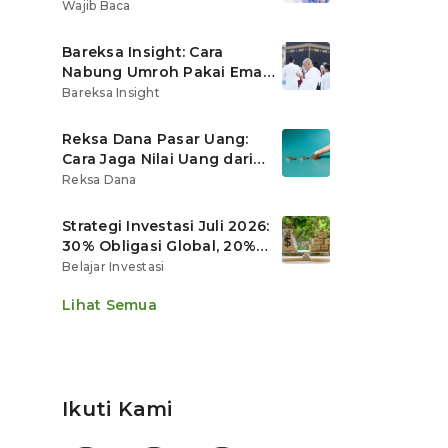
Ritel
Wajib Baca
Bareksa Insight: Cara
Nabung Umroh Pakai Emas
Digital agar Nilainya
Bareksa Insight
Tumbuh Lebih Cepat
Reksa Dana Pasar Uang:
Cara Jaga Nilai Uang dari
Gerusan Inflasi
Reksa Dana
Strategi Investasi Juli 2026:
30% Obligasi Global, 20%
Emas, Saham Ekspor Jadi
Belajar Investasi
Andalan?
Lihat Semua
Ikuti Kami