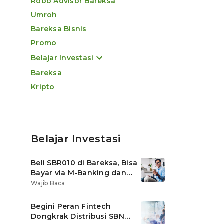
Robo Advisor Bareksa
Umroh
Bareksa Bisnis
Promo
Belajar Investasi
Bareksa
Kripto
Belajar Investasi
Beli SBR010 di Bareksa, Bisa
Bayar via M-Banking dan
OVO di Tokopedia
Wajib Baca
Begini Peran Fintech
Dongkrak Distribusi SBN