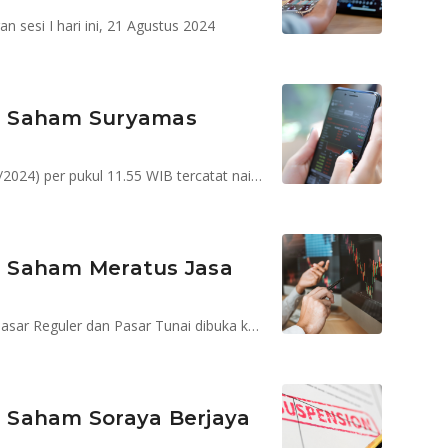
sesi I hari ini, 21 Agustus 2024
n Saham Suryamas
Saham SMDM pada perdagangan hari ini, Selasa (6/8/2024) per pukul 11.55 WIB tercatat naik 40 poin atau 8,77% menjadi Rp496
 Saham Meratus Jasa
Perdagangan Saham Meratus Jasa Prima (KARW) di Pasar Reguler dan Pasar Tunai dibuka kembali mulai perdagangan sesi I hari ini 30 Juli 2024
 Saham Soraya Berjaya