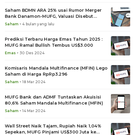
Saham BDMN ARA 25% usai Rumor Merger
Bank Danamon-MUFG, Valuasi Disebut
Rp8.000
•
Saham
4 bulan yang lalu
Prediksi Terbaru Harga Emas Tahun 2025 :
MUFG Ramal Bullish Tembus US$3.000
•
Emas
30 Des 2024
Komisaris Mandala Multifinance (MFIN) Lego
Saham di Harga RpRp3.296
•
Saham
18 Mar 2024
MUFG Bank dan ADMF Tuntaskan Akuisisi
80,6% Saham Mandala Multifinance (MFIN)
•
Saham
14 Mar 2024
Wall Street Naik Tajam, Rupiah Naik 1,04%
Sepekan, MUFG Pinjami US$300 Juta ke