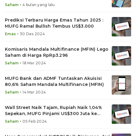
Rp8.000
•
Saham
4 bulan yang lalu
Prediksi Terbaru Harga Emas Tahun 2025 :
MUFG Ramal Bullish Tembus US$3.000
•
Emas
30 Des 2024
Komisaris Mandala Multifinance (MFIN) Lego
Saham di Harga RpRp3.296
•
Saham
18 Mar 2024
MUFG Bank dan ADMF Tuntaskan Akuisisi
80,6% Saham Mandala Multifinance (MFIN)
•
Saham
14 Mar 2024
Wall Street Naik Tajam, Rupiah Naik 1,04%
Sepekan, MUFG Pinjami US$300 Juta ke
ADMF
•
Saham
05 Feb 2024