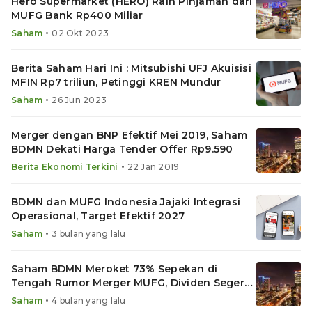
Hero Supermarket (HERO) Raih Pinjaman dari
MUFG Bank Rp400 Miliar
•
Saham
02 Okt 2023
Berita Saham Hari Ini : Mitsubishi UFJ Akuisisi
MFIN Rp7 triliun, Petinggi KREN Mundur
•
Saham
26 Jun 2023
Merger dengan BNP Efektif Mei 2019, Saham
BDMN Dekati Harga Tender Offer Rp9.590
•
Berita Ekonomi Terkini
22 Jan 2019
BDMN dan MUFG Indonesia Jajaki Integrasi
Operasional, Target Efektif 2027
•
Saham
3 bulan yang lalu
Saham BDMN Meroket 73% Sepekan di
Tengah Rumor Merger MUFG, Dividen Segera
Cair!
•
Saham
4 bulan yang lalu