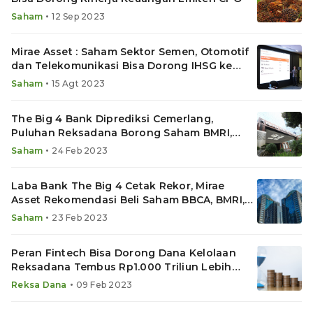
•
Saham
12 Sep 2023
Mirae Asset : Saham Sektor Semen, Otomotif
dan Telekomunikasi Bisa Dorong IHSG ke
7.600
•
Saham
15 Agt 2023
The Big 4 Bank Diprediksi Cemerlang,
Puluhan Reksadana Borong Saham BMRI,
BBRI, BBNI dan BBCA
•
Saham
24 Feb 2023
Laba Bank The Big 4 Cetak Rekor, Mirae
Asset Rekomendasi Beli Saham BBCA, BMRI,
BBRI dan BBNI
•
Saham
23 Feb 2023
Peran Fintech Bisa Dorong Dana Kelolaan
Reksadana Tembus Rp1.000 Triliun Lebih
Cepat
•
Reksa Dana
09 Feb 2023