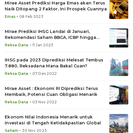
Mirae Asset Prediksi Harga Emas akan Terus
Naik Ditopang 2 Faktor, Ini Prospek Cuannya
•
Emas
08 Feb 2023
Mirae Prediksi IHSG Landai di Januari,
Rekomendasi Saham BBCA, ICBP hingga
BBRI, Aset Reksadana Ini
•
Reksa Dana
11 Jan 2023
IHSG pada 2023 Diprediksi Melesat Tembus
7.880, Reksadana Mana Bakal Cuan?
•
Reksa Dana
07 Des 2022
Mirae Asset : Ekonomi RI Diprediksi Terus
Membaik, Potensi Cuan Obligasi Menarik
•
Reksa Dana
03 Nov 2022
Ekonom Nilai Indonesia Menarik untuk
Investasi di Tengah Ketidakpastian Global
•
Saham
30 Nov 2023