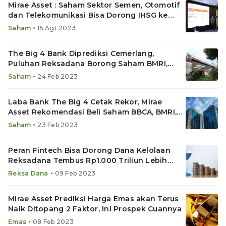
Mirae Asset : Saham Sektor Semen, Otomotif
dan Telekomunikasi Bisa Dorong IHSG ke
7.600
•
Saham
15 Agt 2023
The Big 4 Bank Diprediksi Cemerlang,
Puluhan Reksadana Borong Saham BMRI,
BBRI, BBNI dan BBCA
•
Saham
24 Feb 2023
Laba Bank The Big 4 Cetak Rekor, Mirae
Asset Rekomendasi Beli Saham BBCA, BMRI,
BBRI dan BBNI
•
Saham
23 Feb 2023
Peran Fintech Bisa Dorong Dana Kelolaan
Reksadana Tembus Rp1.000 Triliun Lebih
Cepat
•
Reksa Dana
09 Feb 2023
Mirae Asset Prediksi Harga Emas akan Terus
Naik Ditopang 2 Faktor, Ini Prospek Cuannya
•
Emas
08 Feb 2023