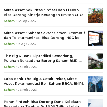
Mirae Asset Sekuritas : Inflasi dan El Nino
Bisa Dorong Kinerja Keuangan Emiten CPO
•
Saham
12 Sep 2023
Mirae Asset : Saham Sektor Semen, Otomotif
dan Telekomunikasi Bisa Dorong IHSG ke
7.600
•
Saham
15 Agt 2023
The Big 4 Bank Diprediksi Cemerlang,
Puluhan Reksadana Borong Saham BMRI,
BBRI, BBNI dan BBCA
•
Saham
24 Feb 2023
Laba Bank The Big 4 Cetak Rekor, Mirae
Asset Rekomendasi Beli Saham BBCA, BMRI,
BBRI dan BBNI
•
Saham
23 Feb 2023
Peran Fintech Bisa Dorong Dana Kelolaan
Reksadana Tembus Rp1.000 Triliun Lebih