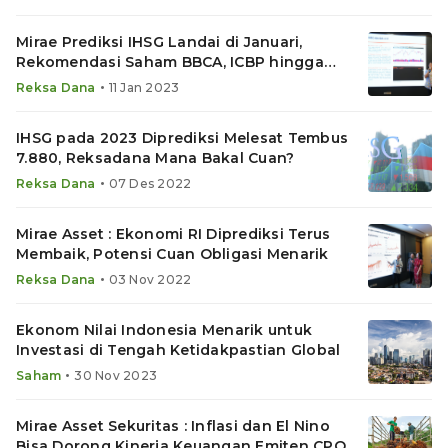
Mirae Prediksi IHSG Landai di Januari,
Rekomendasi Saham BBCA, ICBP hingga
BBRI, Aset Reksadana Ini
•
Reksa Dana
11 Jan 2023
IHSG pada 2023 Diprediksi Melesat Tembus
7.880, Reksadana Mana Bakal Cuan?
•
Reksa Dana
07 Des 2022
Mirae Asset : Ekonomi RI Diprediksi Terus
Membaik, Potensi Cuan Obligasi Menarik
•
Reksa Dana
03 Nov 2022
Ekonom Nilai Indonesia Menarik untuk
Investasi di Tengah Ketidakpastian Global
•
Saham
30 Nov 2023
Mirae Asset Sekuritas : Inflasi dan El Nino
Bisa Dorong Kinerja Keuangan Emiten CPO